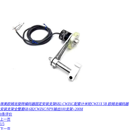
琢美欧姆龙旋转编码器固定安装支架6B2-CWZ6C配套计米轮CWZ1X 5B 欧姆龙编码器
安装支架全整套6B 6B2CWZ6C/NPN输出100支架+200M
0条评价
上一页
1/5
下一页