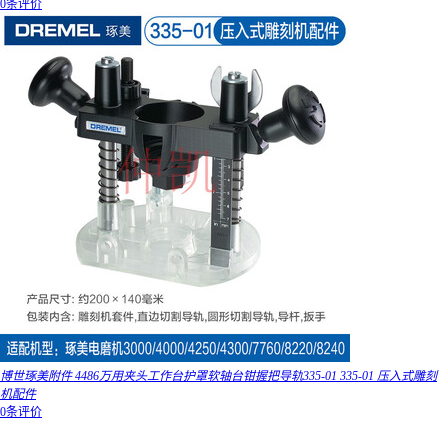
0条评价
博世琢美附件 4486万用夹头工作台护罩软轴台钳握把导轨335-01 335-01 压入式雕刻
机配件
0条评价