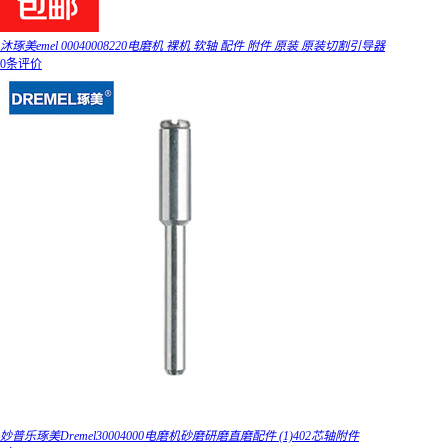
沐琢美emel 00040008220电磨机 裸机 软轴 配件 附件 原装 原装切割引导器
0条评价
妙普乐琢美Dremel30004000电磨机砂磨研磨直磨配件 (1)402芯轴附件