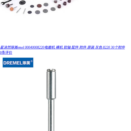
星沫然琢美emel 00040008220电磨机 裸机 软轴 配件 附件 原装 灰色 8220 30个附件
0条评价