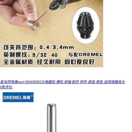
星沫然琢美emel 00040008220电磨机 裸机 软轴 配件 附件 原装 黑色 适用琢磨夹头
0条评价