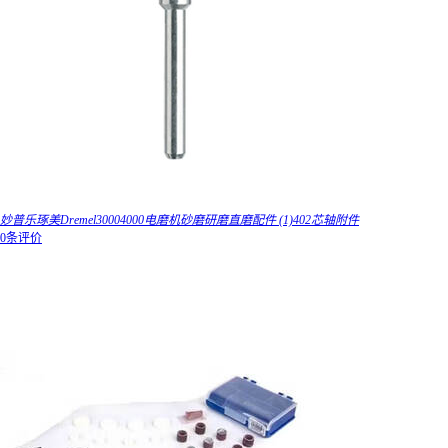
妙普乐琢美Dremel30004000电磨机砂磨研磨直磨配件 (1)402芯轴附件
0条评价