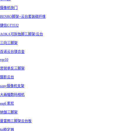
摄像机快门
BENRO脚架+云台套装碳纤维
捷信GT3532
AOKA可拆独脚三脚架/云台
三向三脚架
百诺云台镁合金
vpr10
思锐单反三脚架
摄影云台
sony摄像机支架
大画幅数码相机
mp6 索尼
纳伽三脚架
曼富图三脚架云台板
6d稳定器