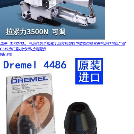
琢美（DREMEL）气动热熔免扣式手动打捆塑料带塑钢带拉紧器气动打包机厂家
CA19出口型-免分带-金刚配件
0条评价