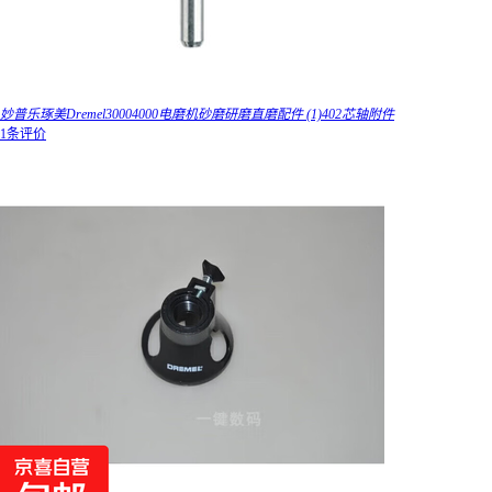
妙普乐琢美Dremel30004000电磨机砂磨研磨直磨配件 (1)402芯轴附件
1条评价