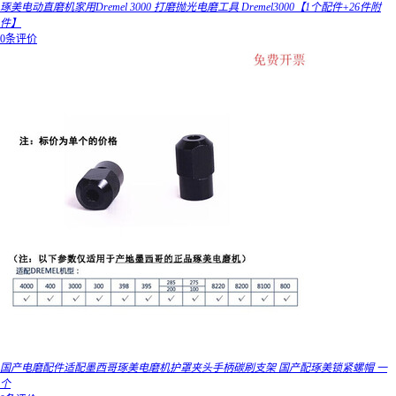
琢美电动直磨机家用Dremel 3000 打磨抛光电磨工具 Dremel3000【1个配件+26件附
件】
0条评价
国产电磨配件适配墨西哥琢美电磨机护罩夹头手柄碳刷支架 国产配琢美锁紧螺帽 一
个