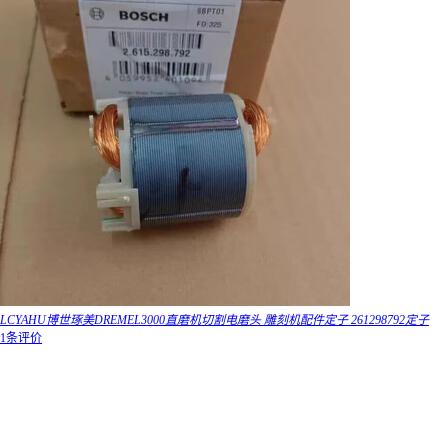
LCYAHU博世琢美DREMEL3000直磨机切割电磨头 雕刻机配件定子 261298792定子
1条评价