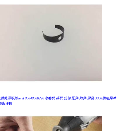
潮美调琢美emel 00040008220电磨机 裸机 软轴 配件 附件 原装 3000锁定弹片
0条评价