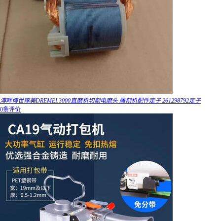
溥畔博世琢美DREMEL3000直磨机切割电磨头 雕刻机配件定子 261298792定子
0条评价