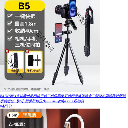
B&DB5B5s多功能单反相机手机三机位脚架可拆卸便携演唱会三脚架加固超稳轻便赠
手机增位 【B5】赠手机增位夹+1.8m+收纳40cm+收纳袋
0条评价