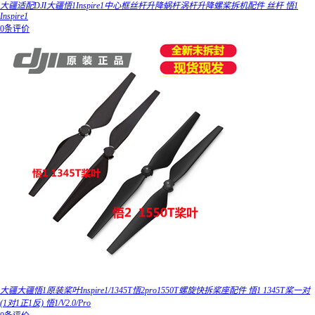
大疆适配DJI大疆悟1Inspire1中心框丝杆升降蜗杆涡杆升降螺桨拆机配件 丝杆 悟1
Inspire1
0条评价
大疆大疆悟1原装桨叶Inspire1/1345T悟2pro1550T螺旋快拆桨座配件 悟1 1345T桨一对
(1对1正1反) 悟1/V2.0/Pro