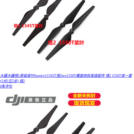
大疆大疆悟1原装桨叶Inspire1/1345T悟2pro1550T螺旋快拆桨座配件 悟2 1550T桨一套
(2对2正2反) 悟2
0条评价