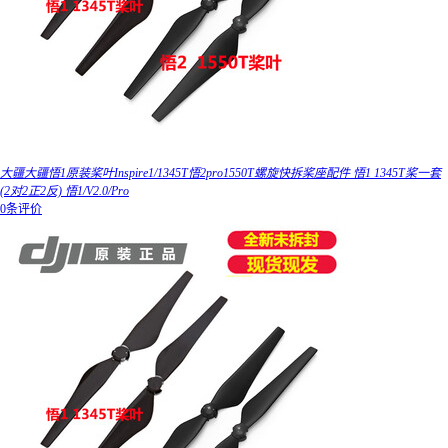
大疆大疆悟1原装桨叶Inspire1/1345T悟2pro1550T螺旋快拆桨座配件 悟1 1345T桨一套
(2对2正2反) 悟1/V2.0/Pro
0条评价