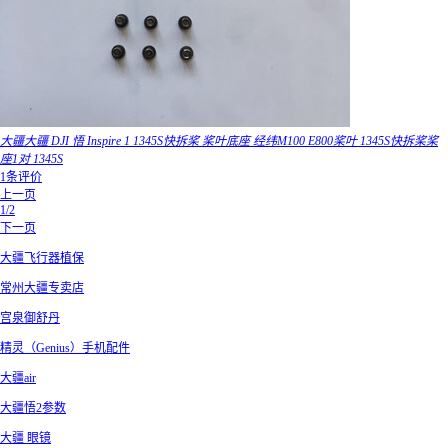
大疆大疆 DJI 悟 Inspire 1 1345S快拆桨 桨叶底座 经纬M100 E800桨叶 1345S快拆桨桨
座1对 1345S
1条评价
上一页
1/2
下一页
大疆飞行器植保
常州大疆专卖店
宫泉御舒丹
精灵（Genius）手机配件
大疆air
大疆悟2参数
大疆 眼镜