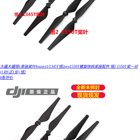
大疆大疆悟1原装桨叶Inspire1/1345T悟2pro1550T螺旋快拆桨座配件 悟2 1550T桨一对
(1对1正1反) 悟2
0条评价