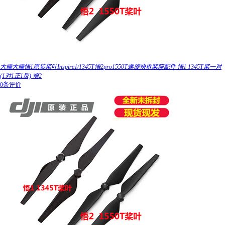
大疆大疆悟1原装桨叶Inspire1/1345T悟2pro1550T螺旋快拆桨座配件 悟1 1345T桨一对
(1对1正1反) 悟2
0条评价