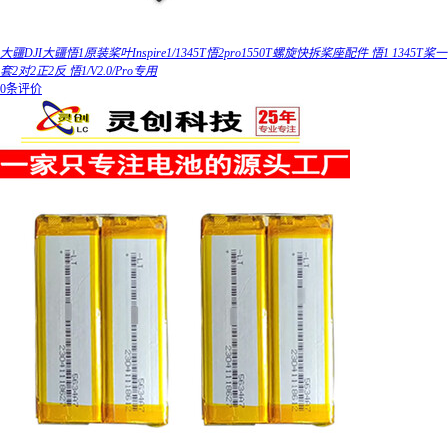
大疆DJI大疆悟1原装桨叶Inspire1/1345T悟2pro1550T螺旋快拆桨座配件 悟1 1345T桨一
套2对2正2反 悟1/V2.0/Pro专用
0条评价