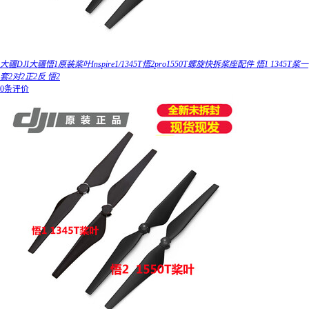
大疆DJI大疆悟1原装桨叶Inspire1/1345T悟2pro1550T螺旋快拆桨座配件 悟1 1345T桨一
套2对2正2反 悟2
0条评价