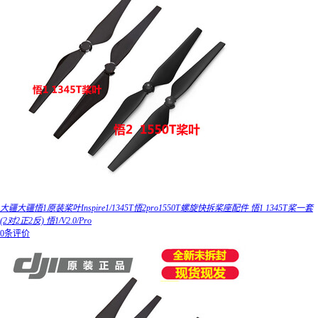
大疆大疆悟1原装桨叶Inspire1/1345T悟2pro1550T螺旋快拆桨座配件 悟1 1345T桨一套
(2对2正2反) 悟1/V2.0/Pro
0条评价