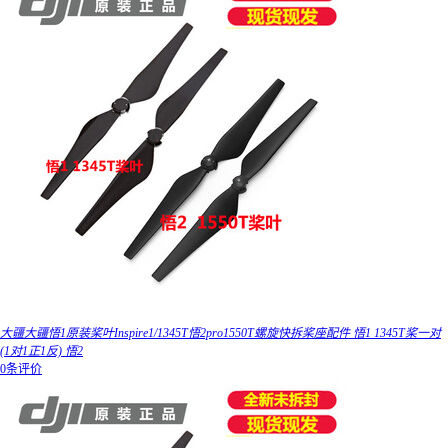
大疆大疆悟1原装桨叶Inspire1/1345T悟2pro1550T螺旋快拆桨座配件 悟1 1345T桨一对
(1对1正1反) 悟2
0条评价