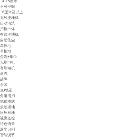
14-15厘米
不可平躺
16厘米及以上
无线洗地机
自动清洗
扫拖一体
有线洗地机
自动集尘
单扫地
单拖地
免洗+集尘
无刷电机
有刷电机
蒸汽
越障
杀菌
3D地图
角落清扫
地毯模式
振动擦地
恒压擦地
视觉监控
特色语音
灰尘识别
智能调节