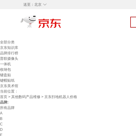
◇
送至：
北京
全部分类
京东知识库
品牌排行榜
普联摄像头
一体机
收纳包
键盘贴
键帽贴纸
京东美术馆
当前位置：
首页
>
其他数码产品维修
> 京东扫地机器人价格
品牌:
所有品牌
A
B
C
D
E