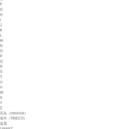
F
G
H
I
J
K
L
M
N
O
P
Q
R
S
T
U
V
W
X
Y
Z
石头（roborock）
添可（TINECO）
追觅
UWANT