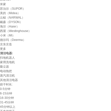
米家
苏泊尔（SUPOR）
美的（Midea）
云鲸（NARWAL）
戴森（DYSON）
海尔（Haier）
西屋（Westinghouse）
小米（MI）
德尔玛（Deerma）
京东京造
更多
清洁电器:
扫地机器人
家用洗地机
吸尘器
电动拖把
蒸汽清洁机
其他清洁电器
烘干时长:
0-5分钟
6-15分钟
16-30分钟
31-45分钟
45分钟以上