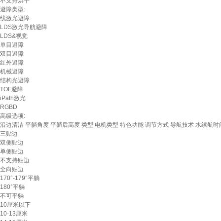
不支持烘干
避障类型:
线激光避障
LDS激光导航避障
LDS&视觉
单目避障
双目避障
红外避障
机械避障
结构光避障
TOF避障
iPath激光
RGBD
高级选项:
沿边清洁
平躺角度
平躺后高度
类型
电机类型
特色功能
调节方式
导航技术
水续航时
三贴边
双侧贴边
单侧贴边
不支持贴边
全向贴边
170°-179°平躺
180°平躺
不可平躺
10厘米以下
10-13厘米