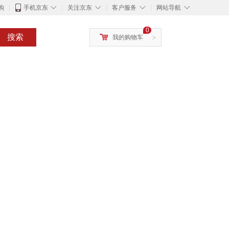
◇
◇
◇
◇
购
手机京东
关注京东
客户服务
网站导航
0
搜索
我的购物车
>