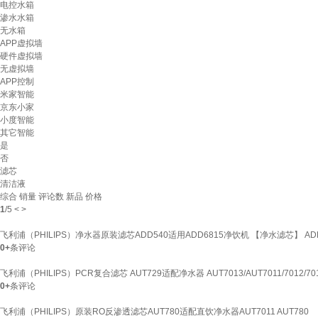
电控水箱
渗水水箱
无水箱
APP虚拟墙
硬件虚拟墙
无虚拟墙
APP控制
米家智能
京东小家
小度智能
其它智能
是
否
滤芯
清洁液
综合
销量
评论数
新品
价格
1
/
5
<
>
飞利浦（PHILIPS）净水器原装滤芯ADD540适用ADD6815净饮机 【净水滤芯】 ADD
0+
条评论
飞利浦（PHILIPS）PCR复合滤芯 AUT729适配净水器 AUT7013/AUT7011/7012/701
0+
条评论
飞利浦（PHILIPS）原装RO反渗透滤芯AUT780适配直饮净水器AUT7011 AUT780