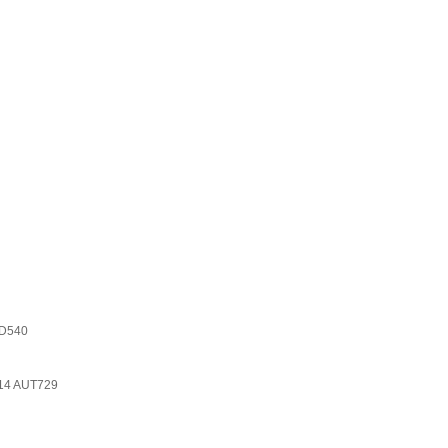
540
4 AUT729