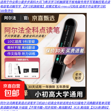
适用于作业帮小度步步高科大讯飞希沃学习机触屏笔平板电脑专用手写笔触控笔点读
电容笔点触写字 【学习机旗舰笔】双模式笔尖+type-c闪充线 适用于作业帮学习机
500条评价
阿尔法词典笔英语点读笔学习机幼小初高全年龄适用全科扫描电子词典翻译笔单词笔
英语翻译神器 升级版【不限书籍+同步视频+离线翻译】 8GB 离线版【2026新课标】