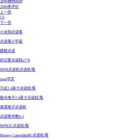
全科教材同步
2000条评价
上一页
1/1
下一页
小太阳点读笔
点读笔小宇宙
跳蛙点读
好记星点读机p770
MPR点读机点读机/笔
zone中文
万虹2.4英寸点读机/笔
紫光电子2.4英寸点读机/笔
英语电子点读机
点读笔早教0-3
MPR2G点读机/笔
Hungry Caterpillar8G点读机/笔