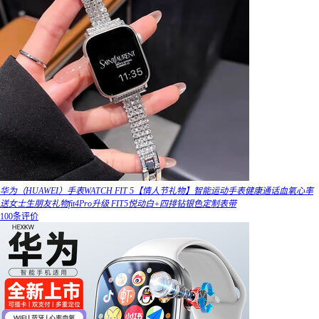
华为（HUAWEI）手表WATCH FIT 5【情人节礼物】智能运动手表健康通话血氧心率
送女士生朋友礼物fit4Pro升级 FIT5悦动白+四排钻银色定制表带
100条评价