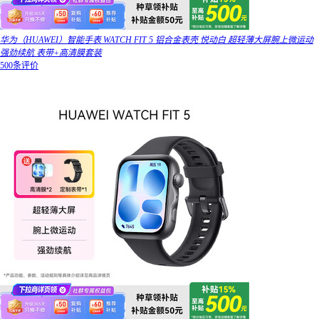
华为（HUAWEI）智能手表 WATCH FIT 5 铝合金表壳 悦动白 超轻薄大屏腕上微运动
强劲续航 表带+高清膜套装
500条评价