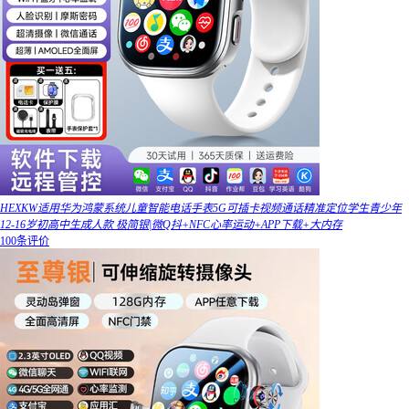
HEXKW适用华为鸿蒙系统儿童智能电话手表5G可插卡视频通话精准定位学生青少年
12-16岁初高中生成人款 极简银|微Q抖+NFC心率运动+APP下载+大内存
100条评价