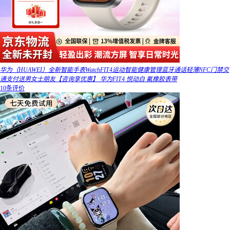
华为（HUAWEI）全新智能手表WatchFIT4运动智能健康管理蓝牙通话轻薄NFC门禁交
通支付送男女士朋友【咨询享优惠】 华为FIT4 悦动白 氟橡胶表带
10条评价