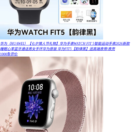
华为（HUAWEI）【七夕情人节礼物】华为手表WATCH FIT 5智能运动手表2026新款
睡眠心率蓝牙通话男女手环华为原装 华为FIT5【韵律黑】送高端表带/表壳
1000条评价