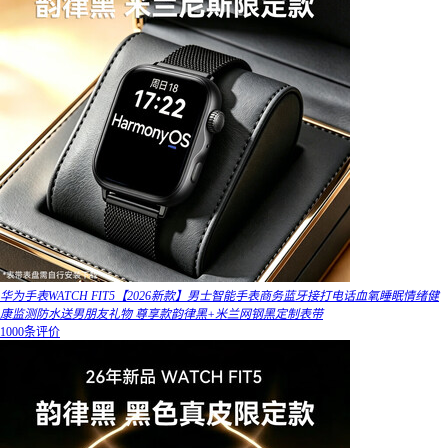
华为手表WATCH FIT5【2026新款】男士智能手表商务蓝牙接打电话血氧睡眠情绪健
康监测防水送男朋友礼物 尊享款韵律黑+米兰网钢黑定制表带
1000条评价