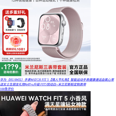
华为（HUAWEI）手表WATCH FIT 5【情人节礼物】智能运动手表健康通话血氧心率
送女士生朋友礼物fit4Pro升级 FIT5悦动白+米兰尼斯粉定制表带
100条评价