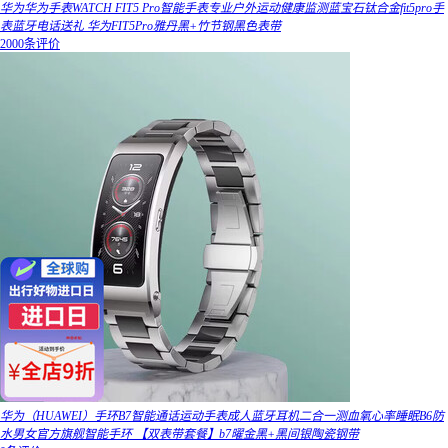
华为华为手表WATCH FIT5 Pro智能手表专业户外运动健康监测蓝宝石钛合金fit5pro手
表蓝牙电话送礼 华为FIT5Pro雅丹黑+竹节钢黑色表带
2000条评价
华为（HUAWEI）手环B7智能通话运动手表成人蓝牙耳机二合一测血氧心率睡眠B6防
水男女官方旗舰智能手环 【双表带套餐】b7曜金黑+黑间银陶瓷钢带