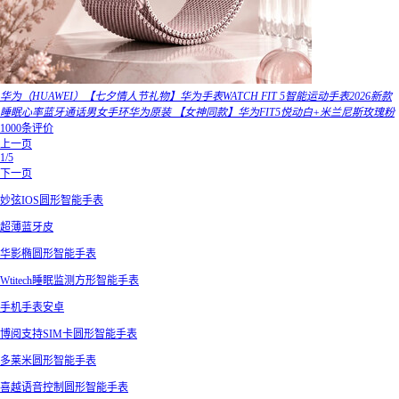
华为（HUAWEI）【七夕情人节礼物】华为手表WATCH FIT 5智能运动手表2026新款
睡眠心率蓝牙通话男女手环华为原装 【女神同款】华为FIT5悦动白+米兰尼斯玫瑰粉
1000条评价
上一页
1/5
下一页
妙弦IOS圆形智能手表
超薄蓝牙皮
华影椭圆形智能手表
Wtitech睡眠监测方形智能手表
手机手表安卓
博阅支持SIM卡圆形智能手表
多莱米圆形智能手表
喜越语音控制圆形智能手表