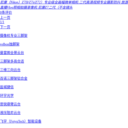
尼康（Nikon）Z7II(Z7ii/Z72）专业级全画幅微单相机 二代高清视频专业摄影防抖 旅游
直播Vlog照相拍摄录像机 尼康Z7二代（不含镜头
0条评价
上一页
1/1
下一页
摄像机专业三脚架
velbon独脚架
曼富图全景云台
三脚架多高合适
三维三向云台
百诺三脚架铝合金
盐城捷信
环宇光学
思锐悬臂云台
液压阻尼云台
飞宇（FeiyuTech）智能设备