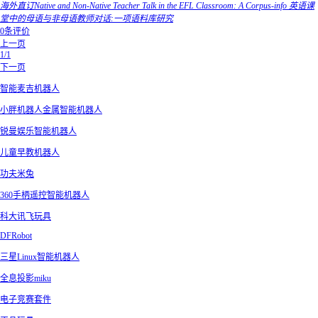
海外直订Native and Non-Native Teacher Talk in the EFL Classroom: A Corpus-info 英语课
堂中的母语与非母语教师对话:一项语料库研究
0条评价
上一页
1/1
下一页
智能麦吉机器人
小胖机器人金属智能机器人
锐曼娱乐智能机器人
儿童早教机器人
功夫米兔
360手柄遥控智能机器人
科大讯飞玩具
DFRobot
三星Linux智能机器人
全息投影miku
电子竞赛套件