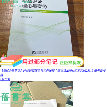
【用过少量笔记】价格鉴证理论与实务张瑶中国市场出版社9787509225615 旧书云书
籍
2条评价