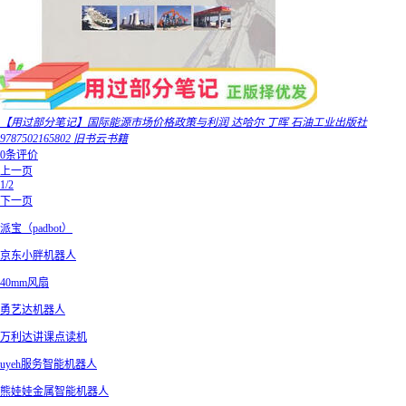
【用过部分笔记】国际能源市场价格政策与利润 达哈尔 丁晖 石油工业出版社
9787502165802 旧书云书籍
0条评价
上一页
1/2
下一页
派宝（padbot）
京东小胖机器人
40mm风扇
勇艺达机器人
万利达讲课点读机
uyeh服务智能机器人
熊娃娃金属智能机器人