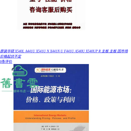
原装华硕 X540L A441U X541U N X441N U F441U A540U X540UP R 主板 主板 因市场
价格起伏不定
0条评价