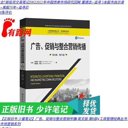
全7册投资交易笔记20022022年中国债券市场研究回眸 董德志+追寻 3本股市启示录
+美股70年+追寻价
0条评价
【正版旧书 少量笔记】广告、促销与整合营销传播(英文版·第8版)(工商管理经典丛书·
市场营销系列