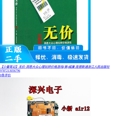
【少量笔记】无价:洞悉大众心理玩转价格游戏(美)威廉 庞德斯通浙江人民出版社
9787213056796
0条评价