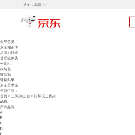
◇
送至：
北京
全部分类
京东知识库
品牌排行榜
普联摄像头
一体机
收纳包
键盘贴
键帽贴纸
京东美术馆
当前位置：
首页
>
三脚架/云台
> 陀螺仪三脚架
品牌:
所有品牌
A
B
C
D
E