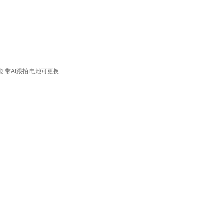
能
带AI跟拍
电池可更换