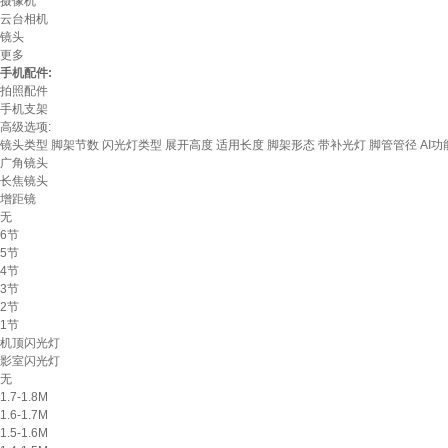
摄像机
云台相机
镜头
更多
手机配件:
拍照配件
手机支架
高级选项:
镜头类型
脚架节数
闪光灯类型
展开高度
适用长度
脚架形态
带补光灯
脚管管径
AI功
广角镜头
长焦镜头
增距镜
无
6节
5节
4节
3节
2节
1节
机顶闪光灯
影室闪光灯
无
1.7-1.8M
1.6-1.7M
1.5-1.6M