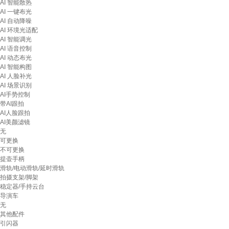
AI 智能散热
AI 一键布光
AI 自动降噪
AI 环境光适配
AI 智能调光
AI 语音控制
AI 动态布光
AI 智能构图
AI 人脸补光
AI 场景识别
AI手势控制
带AI跟拍
AI人脸跟拍
AI美颜滤镜
无
可更换
不可更换
提壶手柄
滑轨/电动滑轨/延时滑轨
拍摄支架/脚架
稳定器/手持云台
导演车
无
其他配件
引闪器