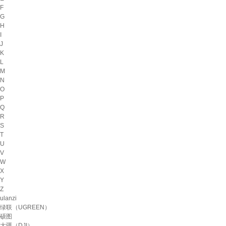
F
G
H
I
J
K
L
M
N
O
P
Q
R
S
T
U
V
W
X
Y
Z
ulanzi
绿联（UGREEN）
硕图
大疆（DJI）