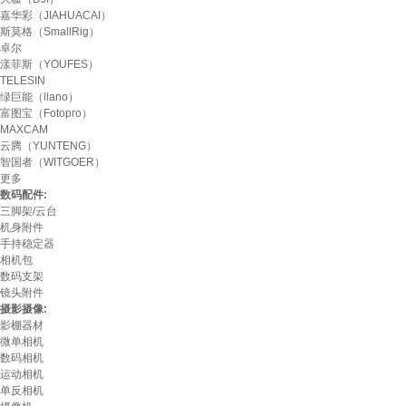
嘉华彩（JIAHUACAI）
斯莫格（SmallRig）
卓尔
漾菲斯（YOUFES）
TELESIN
绿巨能（llano）
富图宝（Fotopro）
MAXCAM
云腾（YUNTENG）
智国者（WITGOER）
更多
数码配件:
三脚架/云台
机身附件
手持稳定器
相机包
数码支架
镜头附件
摄影摄像:
影棚器材
微单相机
数码相机
运动相机
单反相机