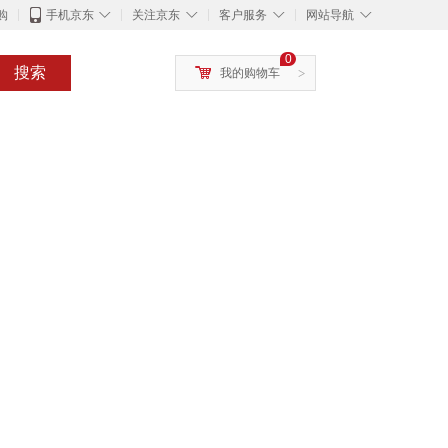
◇
◇
◇
◇
购
手机京东
关注京东
客户服务
网站导航
0
搜索
我的购物车
>