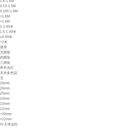
1.4-1.5M
0.53-1.5M
0.295-1.8M
>1.8M
<1.4M
1-1.49米
1.5-1.99米
≤0.99米
>2米
通用
无脚架
四脚架
三脚架
带补光灯
支持多色温
无
28mm
26mm
25mm
24mm
23mm
22mm
>28mm
<22mm
AI 主体追踪