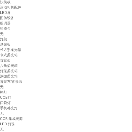
快装板
运动相机配件
LED屏
图传设备
提词器
拍摄台
无
灯架
遮光板
长方形柔光箱
伞式柔光箱
背景架
八角柔光箱
灯笼柔光箱
深抛柔光箱
背景布/背景纸
无
棒灯
COB灯
口袋灯
手机补光灯
无
COB 集成光源
LED 灯珠
无