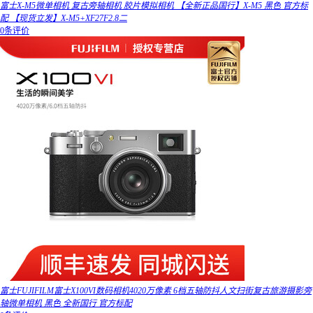
富士X-M5微单相机 复古旁轴相机 胶片模拟相机 【全新正品国行】X-M5 黑色 官方标
配 【现货立发】X-M5+XF27F2.8二
0条评价
富士FUJIFILM富士X100VI数码相机4020万像素 6档五轴防抖人文扫街复古旅游摄影旁
轴微单相机 黑色 全新国行 官方标配