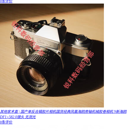
0条评价
其他家术直 | 国产单反合辑胶片相机国货经典凤凰海鸥旁轴机械胶卷相机 9新海鸥
DF1+582.0镜头 无测光
0条评价