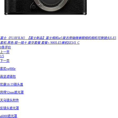
富士（FUJIFILM）【富士新品】富士相机xe5复古旁轴微单眼相机相机可换镜头X-E5
套机 黑色 假一赔十 豪华套餐 套餐+ 900X-E5单机XE5(X_C
0条评价
上一页
1/5
下一页
索尼vg900e
高坚滤镜包
尼康18-55镜头盖
宾得52mm遮光罩
天马镜头附件
反镜头遮光罩
a6000遮光罩