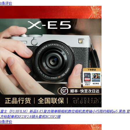
0条评价
富士（FUJIFILM）新品X-E5复古微单眼相机数位相机类旁轴小巧简约相机xe5 黑色 官
方标配单机XF23F2.8镜头套机XC35F2镜
0条评价