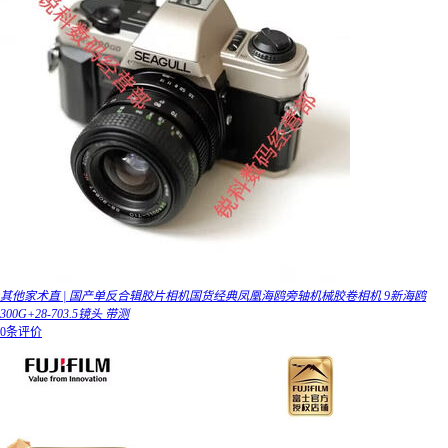
其他家术直 | 国产单反合辑胶片相机国货经典凤凰海鸥旁轴机械胶卷相机 9新海鸥
300G+28-703.5镜头 带测
0条评价