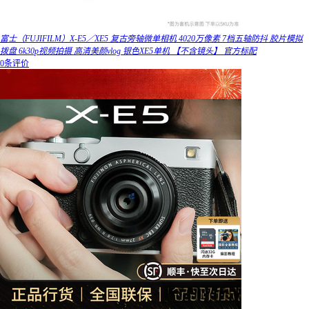
富士（FUJIFILM）X-E5／XE5 复古旁轴微单相机 4020万像素 7档五轴防抖 胶片模拟
拨盘 6k30p视频拍摄 高清美颜vlog 银色XE5单机 【不含镜头】 官方标配
0条评价