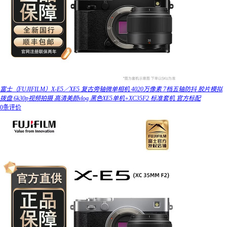
富士（FUJIFILM）X-E5／XE5 复古旁轴微单相机 4020万像素 7档五轴防抖 胶片模拟
拨盘 6k30p视频拍摄 高清美颜vlog 黑色XE5单机+XC35F2 标准套机 官方标配
0条评价