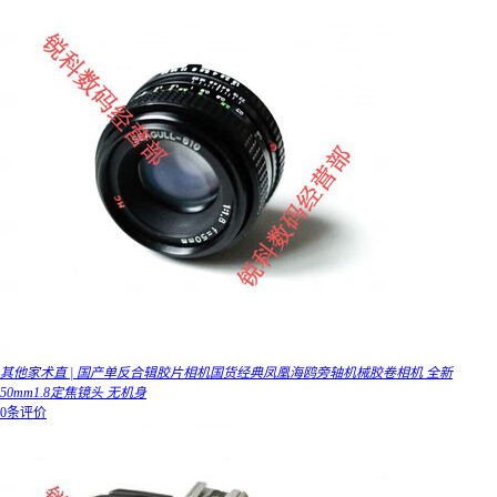
其他家术直 | 国产单反合辑胶片相机国货经典凤凰海鸥旁轴机械胶卷相机 全新
50mm1.8定焦镜头 无机身
0条评价