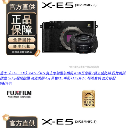
富士（FUJIFILM）X-E5／XE5 复古旁轴微单相机 4020万像素 7档五轴防抖 胶片模拟
拨盘 6k30p视频拍摄 高清美颜vlog 黑色XE5单机+XF23F2.8 标准套机 官方标配
0条评价