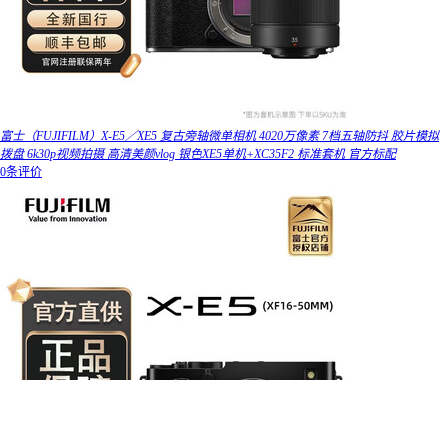
富士（FUJIFILM）X-E5／XE5 复古旁轴微单相机 4020万像素 7档五轴防抖 胶片模拟
拨盘 6k30p视频拍摄 高清美颜vlog 银色XE5单机+XC35F2 标准套机 官方标配
0条评价