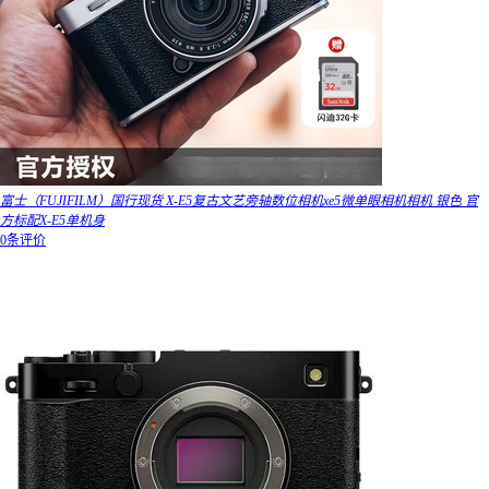
富士（FUJIFILM）国行现货 X-E5复古文艺旁轴数位相机xe5微单眼相机相机 银色 官
方标配X-E5单机身
0条评价