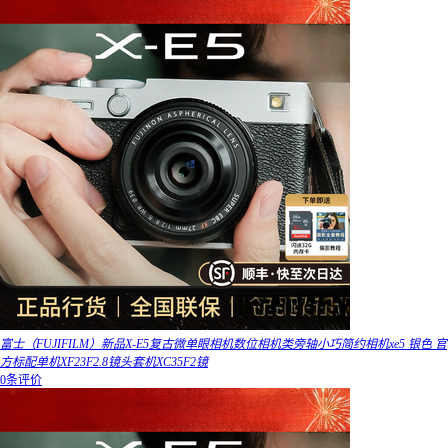
富士（FUJIFILM）新品X-E5复古微单眼相机数位相机类旁轴小巧简约相机xe5 银色 官
方标配单机XF23F2.8镜头套机XC35F2镜
0条评价