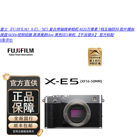
富士（FUJIFILM）X-E5／XE5 复古旁轴微单相机 4020万像素 7档五轴防抖 胶片模拟
拨盘 6k30p视频拍摄 高清美颜vlog 黑色XE5单机 【不含镜头】 官方标配
0条评价