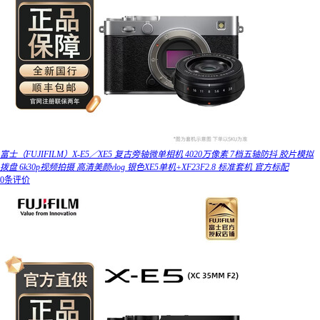
富士（FUJIFILM）X-E5／XE5 复古旁轴微单相机 4020万像素 7档五轴防抖 胶片模拟
拨盘 6k30p视频拍摄 高清美颜vlog 银色XE5单机+XF23F2.8 标准套机 官方标配
0条评价