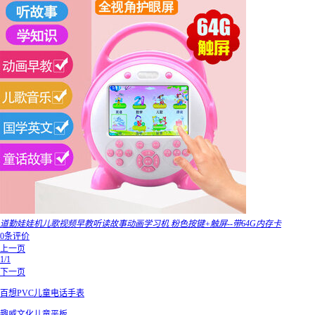
道勤娃娃机儿歌视频早教听读故事动画学习机 粉色按键+触屏--带64G内存卡
0条评价
上一页
1/1
下一页
百想PVC儿童电话手表
趣威文化儿童平板