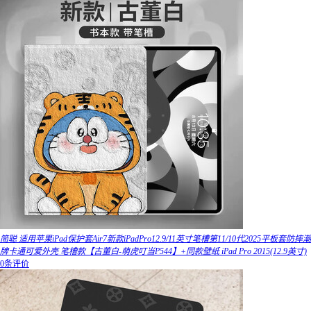
简聪 适用苹果iPad保护套Air7新款iPadPro12.9/11英寸笔槽第11/10代2025平板套防摔潮
牌卡通可爱外壳 笔槽款【古董白-萌虎叮当P544】+同款壁纸 iPad Pro 2015(12.9英寸)
0条评价