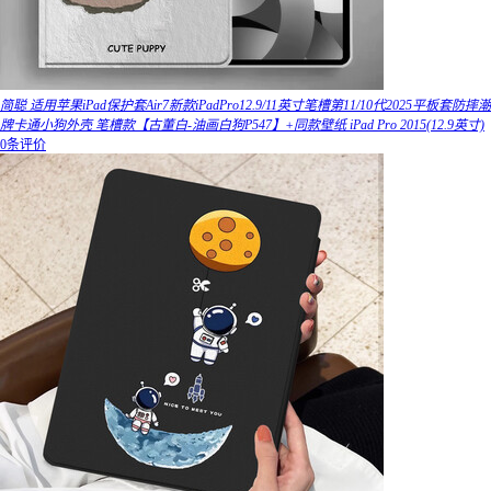
简聪 适用苹果iPad保护套Air7新款iPadPro12.9/11英寸笔槽第11/10代2025平板套防摔潮
牌卡通小狗外壳 笔槽款【古董白-油画白狗P547】+同款壁纸 iPad Pro 2015(12.9英寸)
0条评价