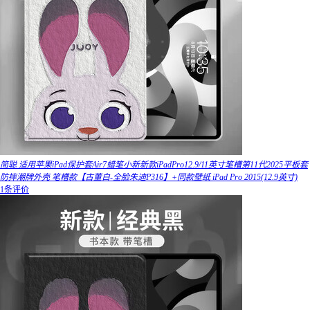
简聪 适用苹果iPad保护套Air7蜡笔小新新款iPadPro12.9/11英寸笔槽第11代2025平板套
防摔潮牌外壳 笔槽款【古董白-全脸朱迪P316】+同款壁纸 iPad Pro 2015(12.9英寸)
1条评价