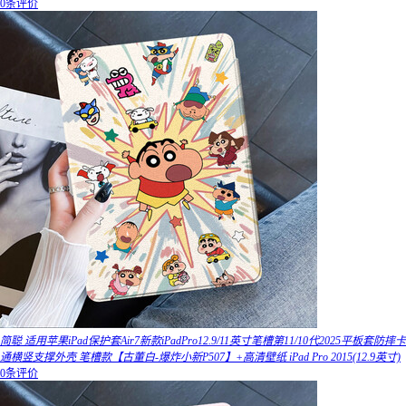
0条评价
简聪 适用苹果iPad保护套Air7新款iPadPro12.9/11英寸笔槽第11/10代2025平板套防摔卡
通横竖支撑外壳 笔槽款【古董白-爆炸小新P507】+高清壁纸 iPad Pro 2015(12.9英寸)
0条评价