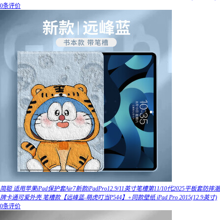
0条评价
简聪 适用苹果iPad保护套Air7新款iPadPro12.9/11英寸笔槽第11/10代2025平板套防摔潮
牌卡通可爱外壳 笔槽款【远峰蓝-萌虎叮当P544】+同款壁纸 iPad Pro 2015(12.9英寸)
0条评价