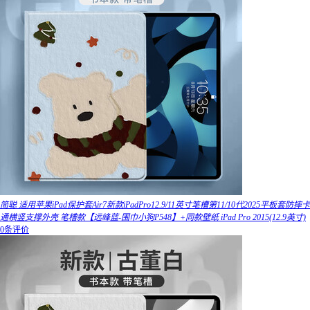
简聪 适用苹果iPad保护套Air7新款iPadPro12.9/11英寸笔槽第11/10代2025平板套防摔卡
通横竖支撑外壳 笔槽款【远峰蓝-围巾小狗P548】+同款壁纸 iPad Pro 2015(12.9英寸)
0条评价