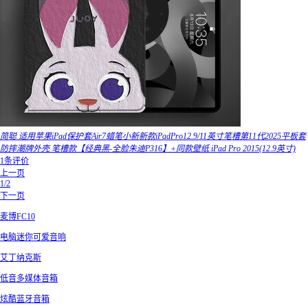
简聪 适用苹果iPad保护套Air7蜡笔小新新款iPadPro12.9/11英寸笔槽第11代2025平板套
防摔潮牌外壳 笔槽款【经典黑-全脸朱迪P316】+同款壁纸 iPad Pro 2015(12.9英寸)
1条评价
上一页
1/2
下一页
麦博FC10
电脑迷你可爱音响
艾丁纳克斯
低音多媒体音箱
炫酷蓝牙音箱