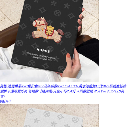
简聪 适用苹果iPad保护套Air7马年新款iPadPro12.9/11英寸笔槽第11代2025平板套防摔
潮牌卡通可爱外壳 笔槽款【经典黑-元宝小马P543】+同款壁纸 iPad Pro 2015(12.9英
寸)
9条评价