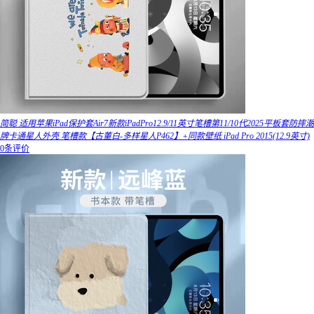
简聪 适用苹果iPad保护套Air7新款iPadPro12.9/11英寸笔槽第11/10代2025平板套防摔潮
牌卡通星人外壳 笔槽款【古董白-多样星人P462】+同款壁纸 iPad Pro 2015(12.9英寸)
0条评价