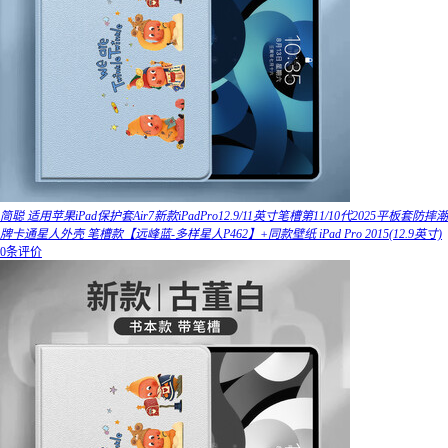
简聪 适用苹果iPad保护套Air7新款iPadPro12.9/11英寸笔槽第11/10代2025平板套防摔潮
牌卡通星人外壳 笔槽款【远峰蓝-多样星人P462】+同款壁纸 iPad Pro 2015(12.9英寸)
0条评价