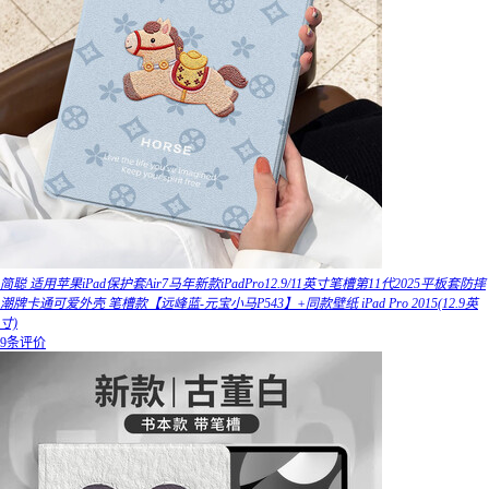
简聪 适用苹果iPad保护套Air7马年新款iPadPro12.9/11英寸笔槽第11代2025平板套防摔
潮牌卡通可爱外壳 笔槽款【远峰蓝-元宝小马P543】+同款壁纸 iPad Pro 2015(12.9英
寸)
9条评价