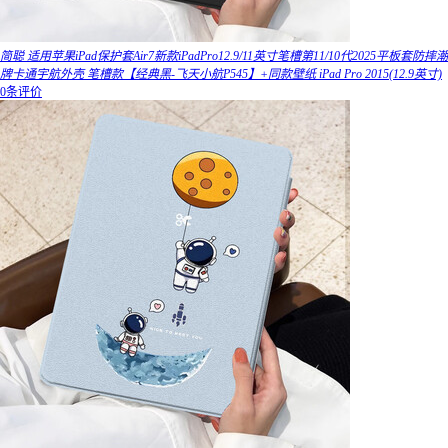
简聪 适用苹果iPad保护套Air7新款iPadPro12.9/11英寸笔槽第11/10代2025平板套防摔潮
牌卡通宇航外壳 笔槽款【经典黑-飞天小航P545】+同款壁纸 iPad Pro 2015(12.9英寸)
0条评价