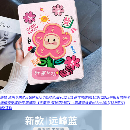
简聪 适用苹果iPad保护套Air7新款iPadPro12.9/11英寸笔槽第11/10代2025平板套防摔卡
通横竖支撑外壳 笔槽款【古董白-有钱花P487】+高清壁纸 iPad Pro 2015(12.9英寸)
0条评价