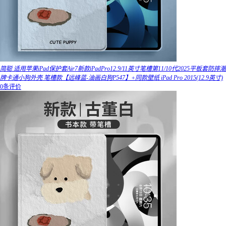
简聪 适用苹果iPad保护套Air7新款iPadPro12.9/11英寸笔槽第11/10代2025平板套防摔潮
牌卡通小狗外壳 笔槽款【远峰蓝-油画白狗P547】+同款壁纸 iPad Pro 2015(12.9英寸)
0条评价