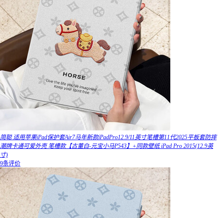
简聪 适用苹果iPad保护套Air7马年新款iPadPro12.9/11英寸笔槽第11代2025平板套防摔
潮牌卡通可爱外壳 笔槽款【古董白-元宝小马P543】+同款壁纸 iPad Pro 2015(12.9英
寸)
9条评价