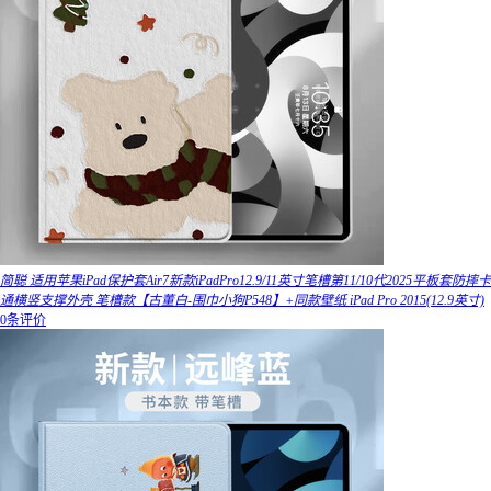
简聪 适用苹果iPad保护套Air7新款iPadPro12.9/11英寸笔槽第11/10代2025平板套防摔卡
通横竖支撑外壳 笔槽款【古董白-围巾小狗P548】+同款壁纸 iPad Pro 2015(12.9英寸)
0条评价