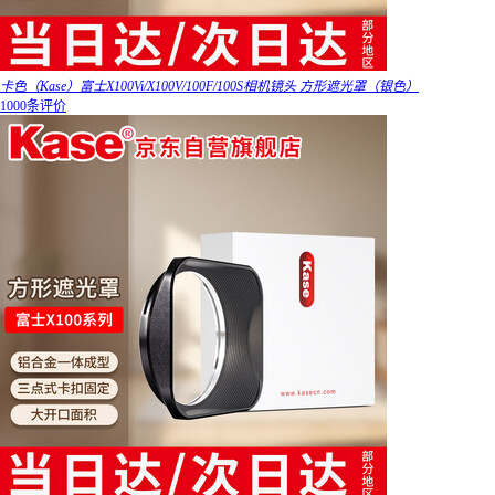
卡色（Kase）富士X100Vi/X100V/100F/100S相机镜头 方形遮光罩（银色）
1000条评价