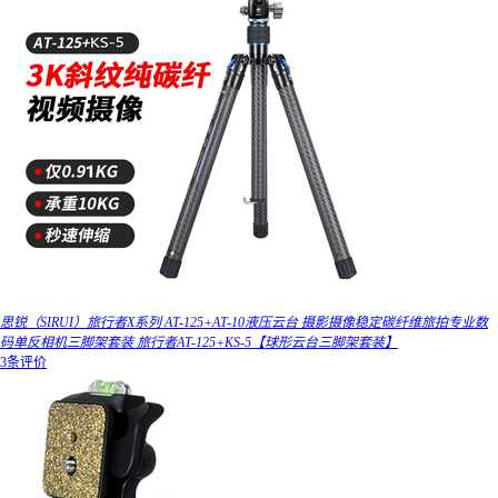
思锐（SIRUI）旅行者X系列 AT-125+AT-10液压云台 摄影摄像稳定碳纤维旅拍专业数
码单反相机三脚架套装 旅行者AT-125+KS-5【球形云台三脚架套装】
3条评价