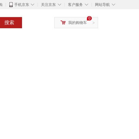
◇
◇
◇
◇
购
手机京东
关注京东
客户服务
网站导航
0
搜索
我的购物车
>