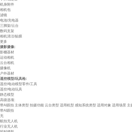
机身附件
相机包
滤镜
电池/充电器
三脚架/云台
数码支架
相机清洁/贴膜
更多
摄影摄像:
影棚器材
运动相机
云台相机
摄像机
户外器材
遥控模型/玩具枪:
遥控/电动模型零件/工具
遥控/电动玩具
静态模型
高级选项:
带AI跟拍
主体类型
拍摄功能
云台类型
适用机型
感知系统类型
适用对象
适用场景
主
带AI跟拍
无
航拍无人机
行业无人机
延时摄影