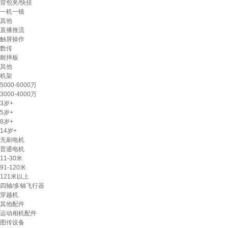
背包夹/快挂
一机一镜
其他
直播推流
触屏操作
数传
耐摔板
其他
机架
5000-6000万
3000-4000万
3岁+
5岁+
8岁+
14岁+
无刷电机
普通电机
11-30米
91-120米
121米以上
四轴/多轴飞行器
穿越机
其他配件
运动相机配件
图传设备