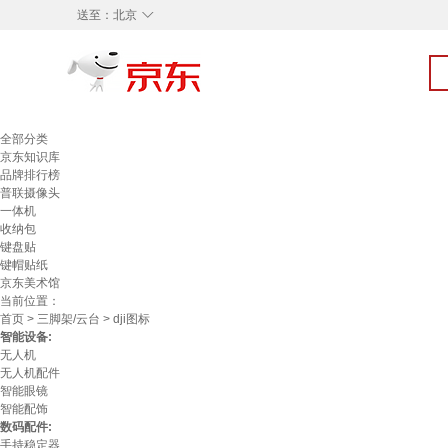
◇
送至：
北京
全部分类
京东知识库
品牌排行榜
普联摄像头
一体机
收纳包
键盘贴
键帽贴纸
京东美术馆
当前位置：
首页
>
三脚架/云台
> dji图标
智能设备:
无人机
无人机配件
智能眼镜
智能配饰
数码配件:
手持稳定器