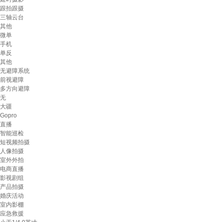
跟拍跟摄
三轴云台
其他
微单
手机
单反
其他
无避障系统
前视避障
多方向避障
无
大疆
Gopro
直播
智能巡检
短视频拍摄
人像拍摄
室外外拍
电商直播
影视剧组
产品拍摄
婚庆活动
室内影棚
应急救援