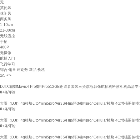
无
英伦风
休闲风
商务风
1-10cm
21-30cm
无线遥控
手柄
480P
无摄像
航拍入门
飞行学习
综合
销量
评论数
新品
价格
1
/
5
<
>
DJI大疆御Mavic4 Pro御4Pro512GB创造者套装三摄旗舰影像航拍机哈苏相机高清专业航
0+
条评论
大疆（DJI）4g模块Lito/mini5pro/Air3S/Flip/悟3/御4pro/ Cellular模块 4G增强
0+
条评论
大疆（DJI）4g模块Lito/mini5pro/Air3S/Flip/悟3/御4pro/ Cellular模块 4G增强
0+
条评论
大疆（DJI）4g模块Lito/mini5pro/Air3S/Flip/悟3/御4pro/ Cellular模块 4G增