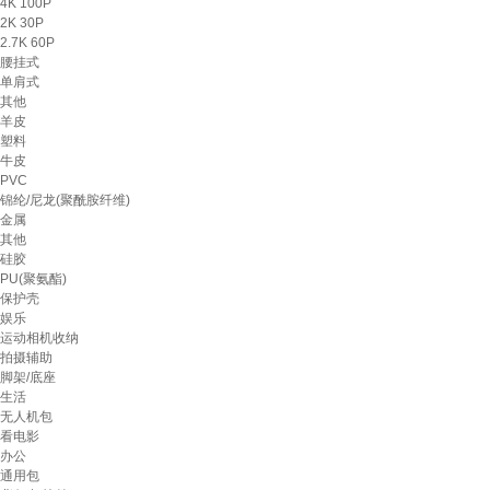
4K 100P
2K 30P
2.7K 60P
腰挂式
单肩式
其他
羊皮
塑料
牛皮
PVC
锦纶/尼龙(聚酰胺纤维)
金属
其他
硅胶
PU(聚氨酯)
保护壳
娱乐
运动相机收纳
拍摄辅助
脚架/底座
生活
无人机包
看电影
办公
通用包