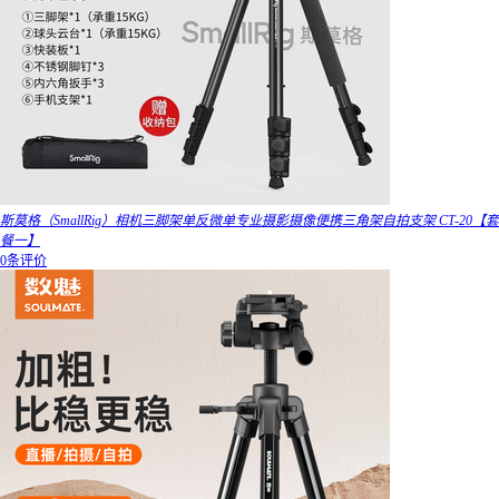
斯莫格（SmallRig）相机三脚架单反微单专业摄影摄像便携三角架自拍支架 CT-20【套
餐一】
0条评价