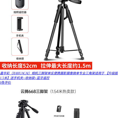
嘉华彩（JIAHUACAI）相机三脚架单反便携摄影摄像微单专业三角架适用于 【升级版
1.5米】送手机夹+收纳袋+蓝牙遥控
0条评价