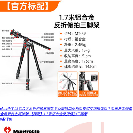
ulanziMT-59铝合金反折俯拍三脚架专业摄影单反相机支架便携摄像机手机三角架微单
全景云台金属脚架 【标配】1.7米铝合金反折俯拍三脚架
0条评价