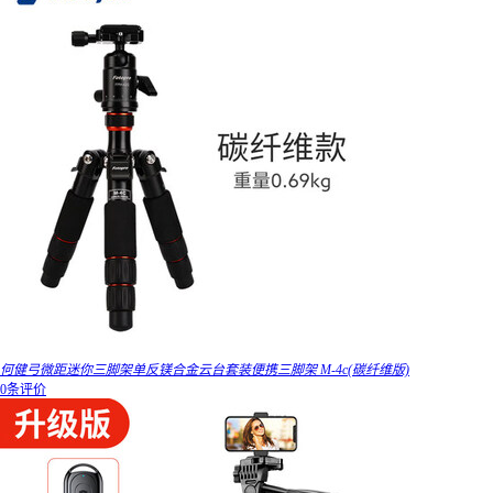
何健弓微距迷你三脚架单反镁合金云台套装便携三脚架 M-4c(碳纤维版)
0条评价