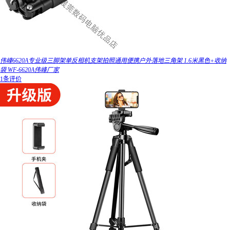
伟峰6620A专业级三脚架单反相机支架拍照通用便携户外落地三角架 1.6米黑色+收纳
袋 WF-6620A伟峰厂家
1条评价