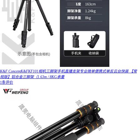
K&F ConceptK&FKF101相机三脚架手机直播支架专业微单便携式单反云台快装 【常
规版】铝合金三脚架（1.63m / 8KG承重
1条评价