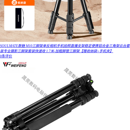
SOULMATE数魅 M10三脚架单反相机手机拍照直播支架稳定便携铝合金三角架云台套
装专业摄影三脚架套装快速收 1.7米-加粗脚管三脚架【赠收纳袋+手机夹】
0条评价