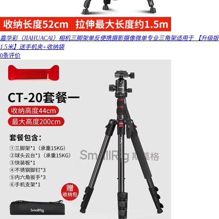
嘉华彩（JIAHUACAI）相机三脚架单反便携摄影摄像微单专业三角架适用于 【升级版
1.5米】送手机夹+收纳袋
0条评价