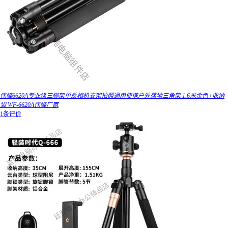
伟峰6620A专业级三脚架单反相机支架拍照通用便携户外落地三角架 1.6米金色+收纳
袋 WF-6620A伟峰厂家
1条评价