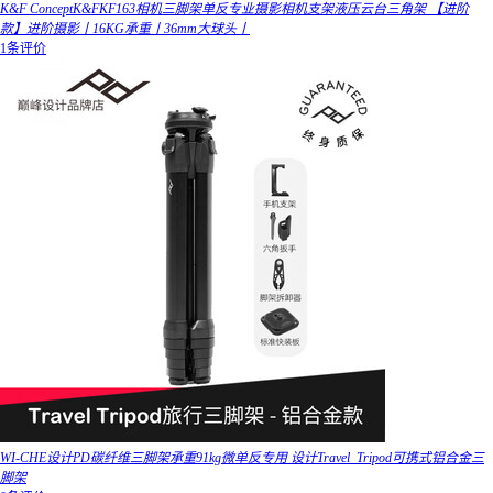
K&F ConceptK&FKF163相机三脚架单反专业摄影相机支架液压云台三角架 【进阶
款】进阶摄影丨16KG承重丨36mm大球头丨
1条评价
WI-CHE设计PD碳纤维三脚架承重91kg微单反专用 设计Travel_Tripod可携式铝合金三
脚架