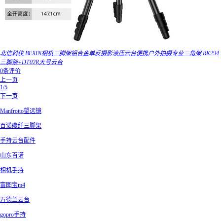
北信科仪 BEXIN相机三脚架铝合金单反摄影液压云台便携户外拍摄专业三角架 RK294
三脚架+DT02R大号云台
0条评价
上一页
1/5
下一页
Manfrotto望远镜
百诺碳纤三脚架
手持云台配件
山东百诺
相机手持
富图宝m4
万德兰云台
gopro手持