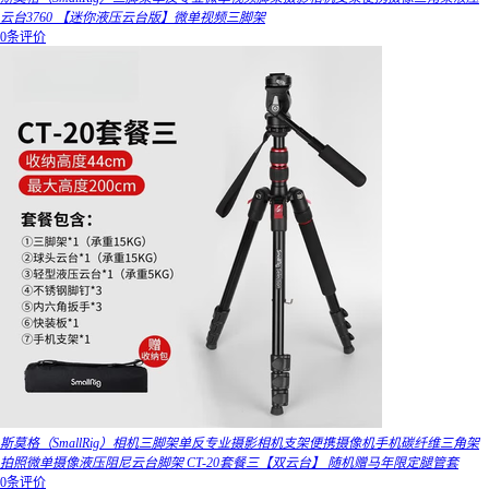
云台3760 【迷你液压云台版】微单视频三脚架
0条评价
斯莫格（SmallRig）相机三脚架单反专业摄影相机支架便携摄像机手机碳纤维三角架
拍照微单摄像液压阻尼云台脚架 CT-20套餐三【双云台】 随机赠马年限定腿管套
0条评价