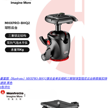
曼富图（Manfrotto）MHXPRO-BHQ2镁合金单反相机三脚架球型阻尼云台新款板扣快
速锁 黑色
0条评价