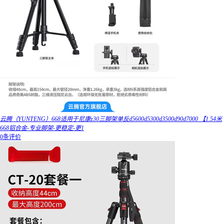
云腾（YUNTENG）668适用于尼康z30三脚架单反d5600d5300d3500d90d7000 【1.54米
668铝合金-专业脚架-更稳定-更1
0条评价