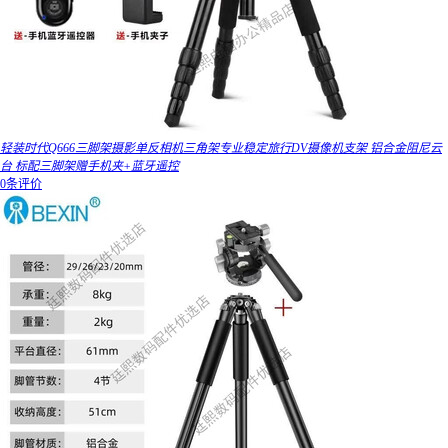
轻装时代Q666三脚架摄影单反相机三角架专业稳定旅行DV摄像机支架 铝合金阻尼云
台 标配三脚架赠手机夹+蓝牙遥控
0条评价