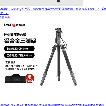
斯莫格（SmallRig）相机三脚架单反微单专业摄影摄像便携三角架自拍支架 CT-20【套
餐一】
0条评价
斯莫格（SmallRig）三脚架单反专业微单视频脚架摄影相机支架便携摄像三角架液压