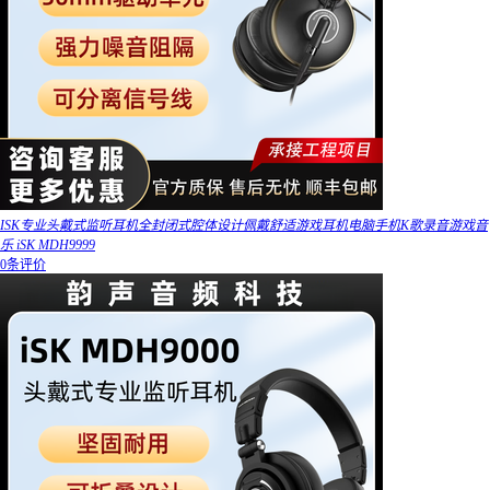
ISK专业头戴式监听耳机全封闭式腔体设计佩戴舒适游戏耳机电脑手机K歌录音游戏音
乐 iSK MDH9999
0条评价