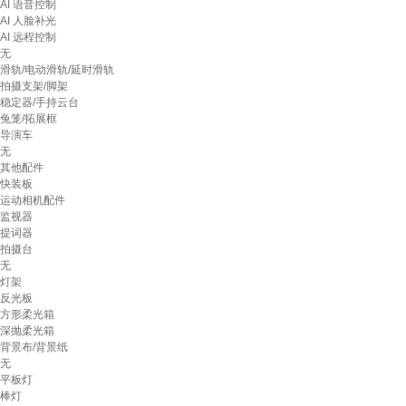
AI 语音控制
AI 人脸补光
AI 远程控制
无
滑轨/电动滑轨/延时滑轨
拍摄支架/脚架
稳定器/手持云台
兔笼/拓展框
导演车
无
其他配件
快装板
运动相机配件
监视器
提词器
拍摄台
无
灯架
反光板
方形柔光箱
深抛柔光箱
背景布/背景纸
无
平板灯
棒灯