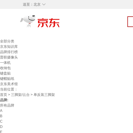
◇
送至：
北京
全部分类
京东知识库
品牌排行榜
普联摄像头
一体机
收纳包
键盘贴
键帽贴纸
京东美术馆
当前位置：
首页
>
三脚架/云台
> 单反装三脚架
品牌:
所有品牌
A
B
C
D
E