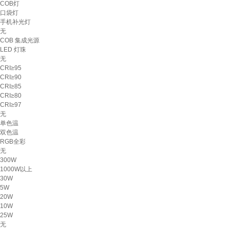
COB灯
口袋灯
手机补光灯
无
COB 集成光源
LED 灯珠
无
CRI≥95
CRI≥90
CRI≥85
CRI≥80
CRI≥97
无
单色温
双色温
RGB全彩
无
300W
1000W以上
30W
5W
20W
10W
25W
无