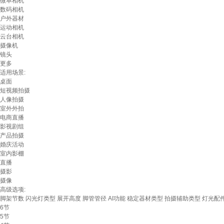
微单相机
数码相机
户外器材
运动相机
云台相机
摄像机
镜头
更多
适用场景:
桌面
短视频拍摄
人像拍摄
室外外拍
电商直播
影视剧组
产品拍摄
婚庆活动
室内影棚
直播
摄影
摄像
高级选项:
脚架节数
闪光灯类型
展开高度
脚管管径
AI功能
稳定器材类型
拍摄辅助类型
灯光配
6节
5节