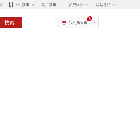
◇
◇
◇
◇
购
手机京东
关注京东
客户服务
网站导航
0
搜索
我的购物车
>