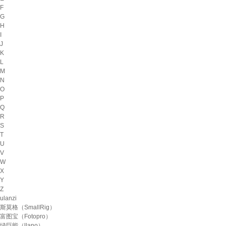
F
G
H
I
J
K
L
M
N
O
P
Q
R
S
T
U
V
W
X
Y
Z
ulanzi
斯莫格（SmallRig）
富图宝（Fotopro）
绿巨能（llano）