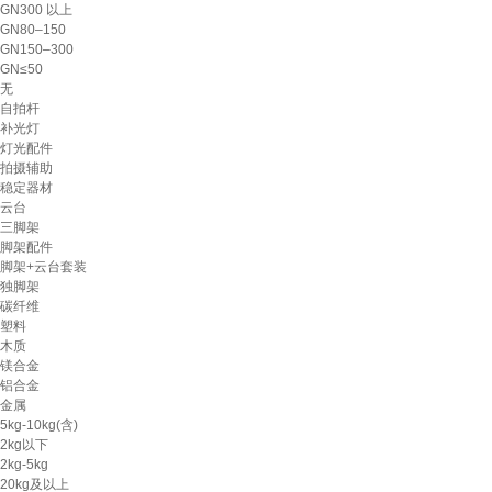
GN300 以上
GN80–150
GN150–300
GN≤50
无
自拍杆
补光灯
灯光配件
拍摄辅助
稳定器材
云台
三脚架
脚架配件
脚架+云台套装
独脚架
碳纤维
塑料
木质
镁合金
铝合金
金属
5kg-10kg(含)
2kg以下
2kg-5kg
20kg及以上