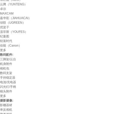
云腾（YUNTENG）
卓尔
MAXCAM
嘉华彩（JIAHUACAI）
绿联（UGREEN）
优篮子
漾菲斯（YOUFES）
纪曼图
轻装时代
佳能（Canon）
更多
数码配件:
三脚架/云台
机身附件
相机包
数码支架
手持稳定器
电池/充电器
闪光灯/手柄
镜头附件
更多
摄影摄像:
影棚器材
单反相机