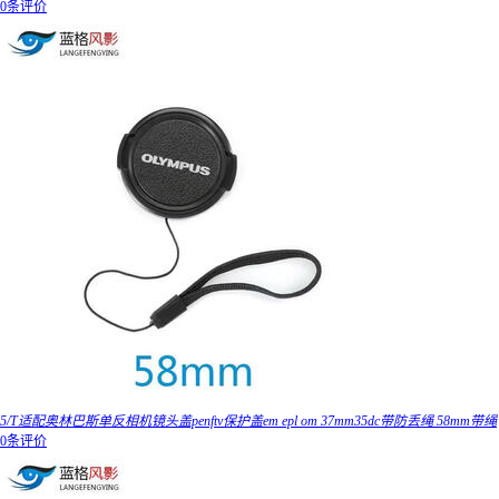
0条评价
5/T适配奥林巴斯单反相机镜头盖penftv保护盖em epl om 37mm35dc带防丢绳 58mm带绳
0条评价