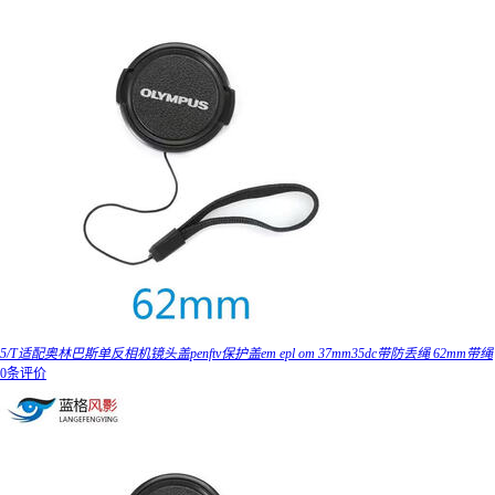
5/T适配奥林巴斯单反相机镜头盖penftv保护盖em epl om 37mm35dc带防丢绳 62mm带绳
0条评价