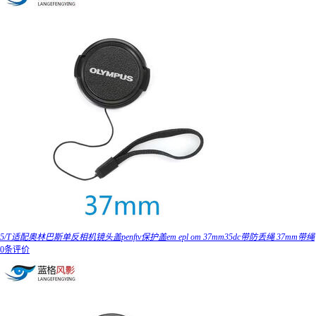
5/T适配奥林巴斯单反相机镜头盖penftv保护盖em epl om 37mm35dc带防丢绳 37mm带绳
0条评价