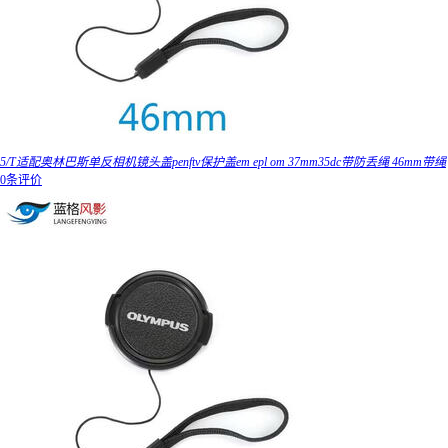
5/T适配奥林巴斯单反相机镜头盖penftv保护盖em epl om 37mm35dc带防丢绳 46mm带绳
0条评价