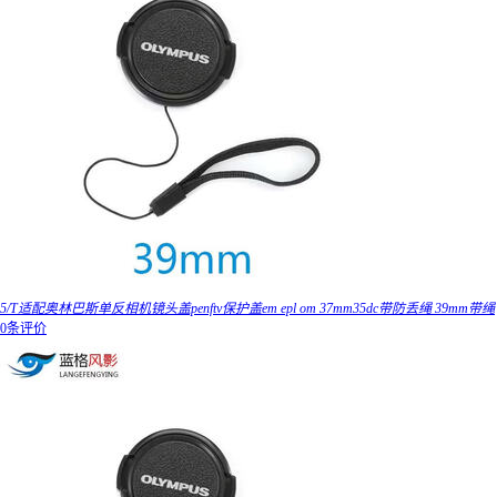
5/T适配奥林巴斯单反相机镜头盖penftv保护盖em epl om 37mm35dc带防丢绳 39mm带绳
0条评价