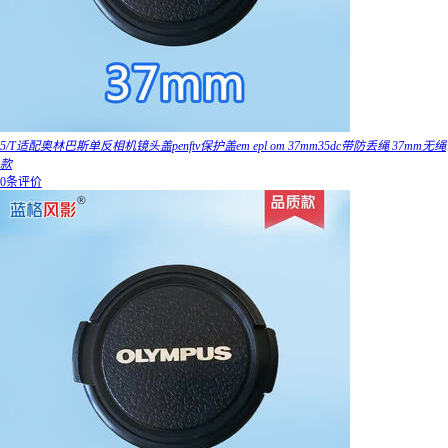
5/T适配奥林巴斯单反相机镜头盖penftv保护盖em epl om 37mm35dc带防丢绳 37mm无绳
款
0条评价