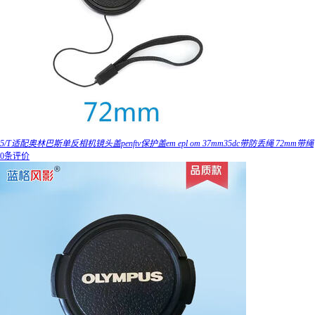
5/T适配奥林巴斯单反相机镜头盖penftv保护盖em epl om 37mm35dc带防丢绳 72mm带绳
0条评价