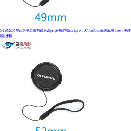
5/T适配奥林巴斯单反相机镜头盖penftv保护盖em epl om 37mm35dc带防丢绳 49mm带绳
0条评价