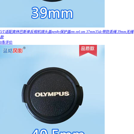
5/T适配奥林巴斯单反相机镜头盖penftv保护盖em epl om 37mm35dc带防丢绳 39mm无绳
款
0条评价