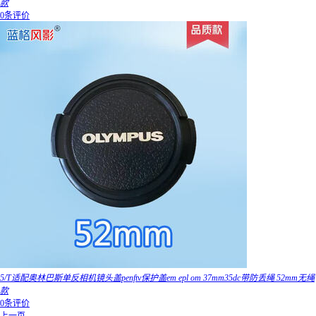
款
0条评价
5/T适配奥林巴斯单反相机镜头盖penftv保护盖em epl om 37mm35dc带防丢绳 52mm无绳
款
0条评价