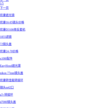
上一页
1/5
下一页
尼康遮光镜
尼康16-85镜头价格
尼康D3100单反套机
1855滤镜
72镜头盖
尼康24-70价格
x100f配件
EasyHood遮光罩
nikon 77mm镜头盖
尼康转佳能转接环
镜头m42口
a7r 转接环
d7000镜头盖