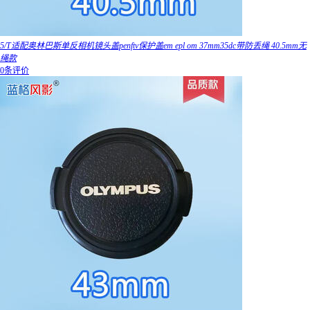
5/T适配奥林巴斯单反相机镜头盖penftv保护盖em epl om 37mm35dc带防丢绳 40.5mm无
绳款
0条评价