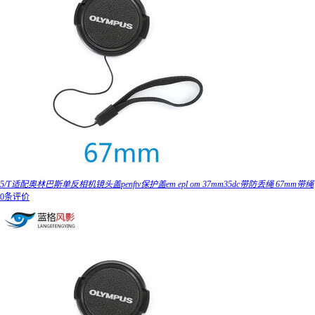
5/T适配奥林巴斯单反相机镜头盖penftv保护盖em epl om 37mm35dc带防丢绳 67mm带绳
0条评价