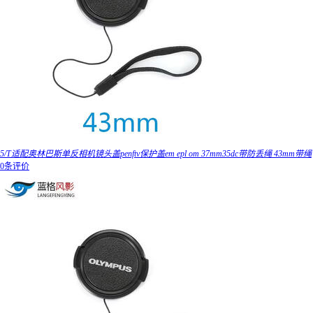
5/T适配奥林巴斯单反相机镜头盖penftv保护盖em epl om 37mm35dc带防丢绳 43mm带绳
0条评价