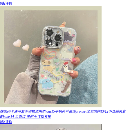
0条评价
捷思码卡通可爱小动物适用iPhone15手机壳苹果16promax全包防摔13/12小众感男女
iPhone 14 贝壳纹-羊驼小飞象考拉
0条评价