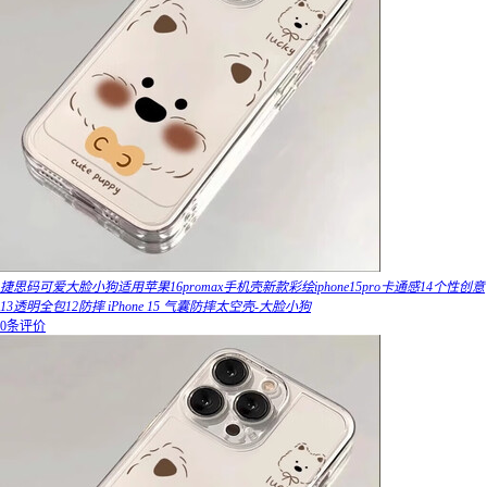
捷思码可爱大脸小狗适用苹果16promax手机壳新款彩绘iphone15pro卡通感14个性创意
13透明全包12防摔 iPhone 15 气囊防摔太空壳-大脸小狗
0条评价