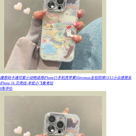
捷思码卡通可爱小动物适用iPhone15手机壳苹果16promax全包防摔13/12小众感男女
iPhone 16 贝壳纹-羊驼小飞象考拉
0条评价