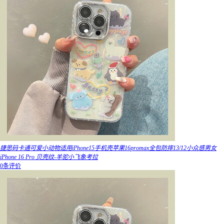
捷思码卡通可爱小动物适用iPhone15手机壳苹果16promax全包防摔13/12小众感男女
iPhone 16 Pro 贝壳纹-羊驼小飞象考拉
0条评价