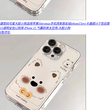
捷思码可爱大脸小狗适用苹果16promax手机壳新款彩绘iphone15pro卡通感14个性创意
13透明全包12防摔 iPhone 15 气囊防摔太空壳-大脸小狗
0条评价