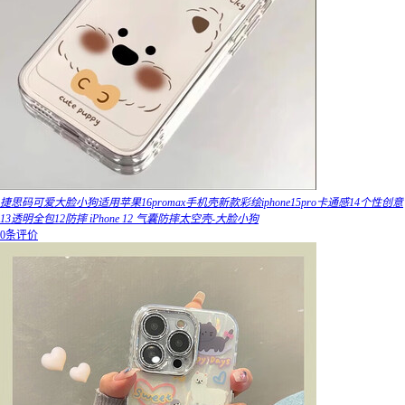
捷思码可爱大脸小狗适用苹果16promax手机壳新款彩绘iphone15pro卡通感14个性创意
13透明全包12防摔 iPhone 12 气囊防摔太空壳-大脸小狗
0条评价