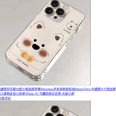
捷思码可爱大脸小狗适用苹果16promax手机壳新款彩绘iphone15pro卡通感14个性创意
13透明全包12防摔 iPhone 16 气囊防摔太空壳-大脸小狗
0条评价