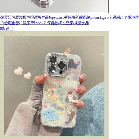
捷思码可爱大脸小狗适用苹果16promax手机壳新款彩绘iphone15pro卡通感14个性创意
13透明全包12防摔 iPhone 12 气囊防摔太空壳-大脸小狗
0条评价