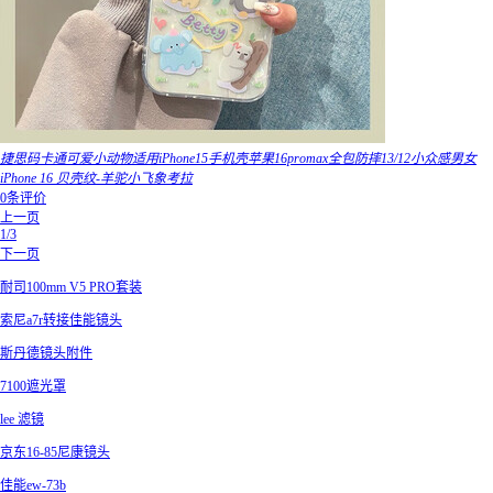
捷思码卡通可爱小动物适用iPhone15手机壳苹果16promax全包防摔13/12小众感男女
iPhone 16 贝壳纹-羊驼小飞象考拉
0条评价
上一页
1/3
下一页
耐司100mm V5 PRO套装
索尼a7r转接佳能镜头
斯丹德镜头附件
7100遮光罩
lee 滤镜
京东16-85尼康镜头
佳能ew-73b