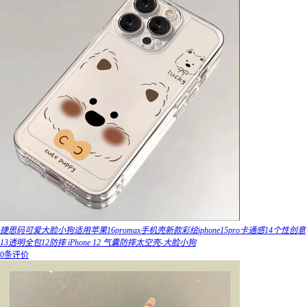
捷思码可爱大脸小狗适用苹果16promax手机壳新款彩绘iphone15pro卡通感14个性创意
13透明全包12防摔 iPhone 12 气囊防摔太空壳-大脸小狗
0条评价