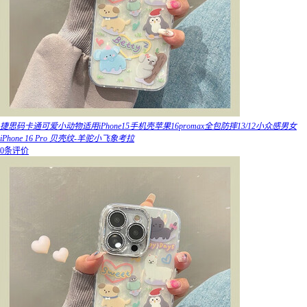
捷思码卡通可爱小动物适用iPhone15手机壳苹果16promax全包防摔13/12小众感男女
iPhone 16 Pro 贝壳纹-羊驼小飞象考拉
0条评价