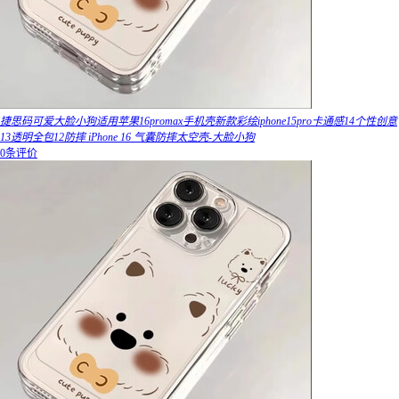
捷思码可爱大脸小狗适用苹果16promax手机壳新款彩绘iphone15pro卡通感14个性创意
13透明全包12防摔 iPhone 16 气囊防摔太空壳-大脸小狗
0条评价