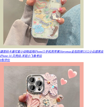
捷思码卡通可爱小动物适用iPhone15手机壳苹果16promax全包防摔13/12小众感男女
iPhone 14 贝壳纹-羊驼小飞象考拉
0条评价