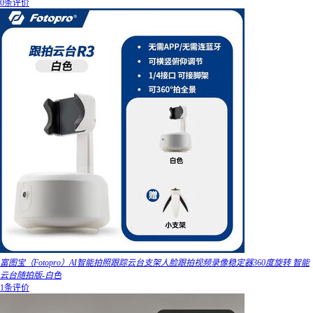
0条评价
富图宝（Fotopro）AI智能拍照跟踪云台支架人脸跟拍视频录像稳定器360度旋转 智能
云台随拍版-白色
1条评价