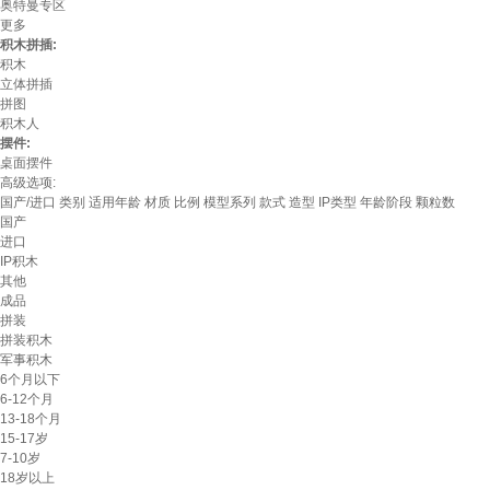
奥特曼专区
更多
积木拼插:
积木
立体拼插
拼图
积木人
摆件:
桌面摆件
高级选项:
国产/进口
类别
适用年龄
材质
比例
模型系列
款式
造型
IP类型
年龄阶段
颗粒数
国产
进口
IP积木
其他
成品
拼装
拼装积木
军事积木
6个月以下
6-12个月
13-18个月
15-17岁
7-10岁
18岁以上