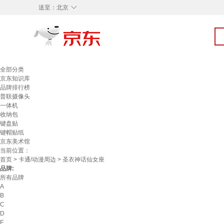
◇
送至：
北京
全部分类
京东知识库
品牌排行榜
普联摄像头
一体机
收纳包
键盘贴
键帽贴纸
京东美术馆
当前位置：
首页
>
卡通/动漫周边
> 圣衣神话仙女座
品牌:
所有品牌
A
B
C
D
E