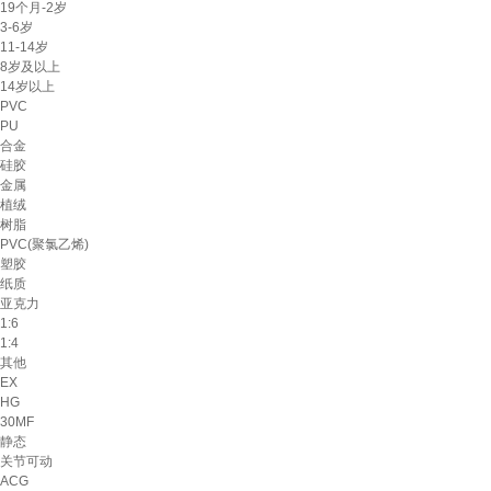
19个月-2岁
3-6岁
11-14岁
8岁及以上
14岁以上
PVC
PU
合金
硅胶
金属
植绒
树脂
PVC(聚氯乙烯)
塑胶
纸质
亚克力
1:6
1:4
其他
EX
HG
30MF
静态
关节可动
ACG