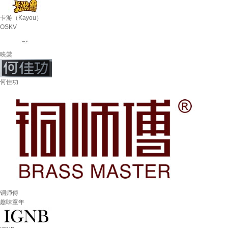
卡游（Kayou）
OSKV
映棠
何佳功
铜师傅
趣味童年