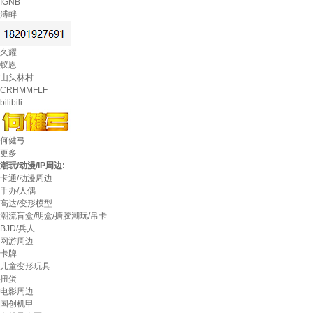
IGNB
溥畔
久耀
蚁恩
山头林村
CRHMMFLF
bilibili
何健弓
更多
潮玩/动漫/IP周边:
卡通/动漫周边
手办/人偶
高达/变形模型
潮流盲盒/明盒/搪胶潮玩/吊卡
BJD/兵人
网游周边
卡牌
儿童变形玩具
扭蛋
电影周边
国创机甲