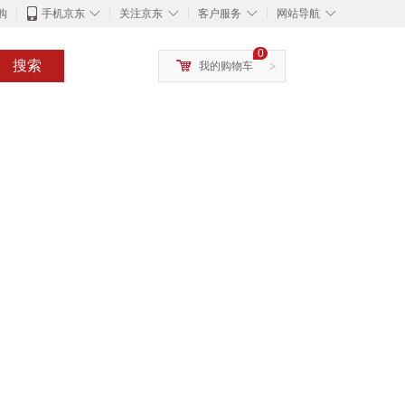
◇
◇
◇
◇
购
手机京东
关注京东
客户服务
网站导航
0
搜索
我的购物车
>