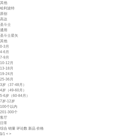
其他
哈利波特
原创
高达
圣斗士
通用
圣斗士星矢
其他
0-3月
4-6月
7-9月
10-12月
13-18月
19-24月
25-36月
3岁（37-48月）
4岁（49-60月）
5-6岁（60-84月）
7岁-12岁
100个以内
201-300个
客厅
日常
综合
销量
评论数
新品
价格
1
/
1
<
>