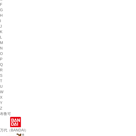
F
G
H
I
J
K
L
M
N
O
P
Q
R
S
T
U
W
X
Y
Z
布鲁可
万代（BANDAI）