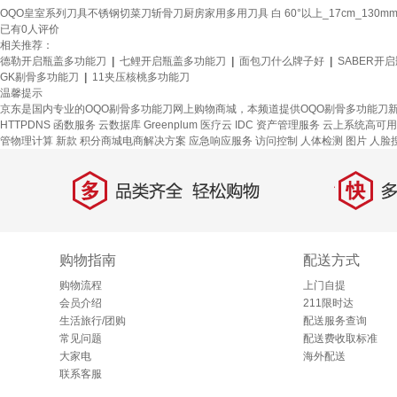
OQO皇室系列刀具不锈钢切菜刀斩骨刀厨房家用多用刀具 白 60°以上_17cm_130m
已有
0
人评价
相关推荐：
德勒开启瓶盖多功能刀
|
七鲤开启瓶盖多功能刀
|
面包刀什么牌子好
|
SABER开
GK剔骨多功能刀
|
11夹压核桃多功能刀
温馨提示
京东是国内专业的OQO剔骨多功能刀网上购物商城，本频道提供OQO剔骨多功能刀
HTTPDNS
函数服务
云数据库 Greenplum
医疗云
IDC 资产管理服务
云上系统高可用
管物理计算
新款
积分商城电商解决方案
应急响应服务
访问控制
人体检测
图片
人脸
多
快
品类齐全，轻松购物
多仓
购物指南
配送方式
购物流程
上门自提
会员介绍
211限时达
生活旅行/团购
配送服务查询
常见问题
配送费收取标准
大家电
海外配送
联系客服