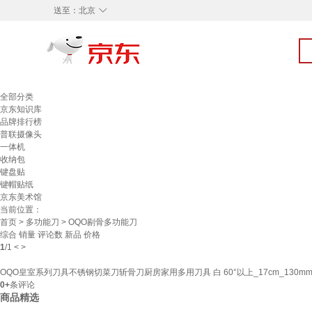
◇
送至：
北京
全部分类
京东知识库
品牌排行榜
普联摄像头
一体机
收纳包
键盘贴
键帽贴纸
京东美术馆
当前位置：
首页
>
多功能刀
> OQO剔骨多功能刀
综合
销量
评论数
新品
价格
1
/
1
<
>
OQO皇室系列刀具不锈钢切菜刀斩骨刀厨房家用多用刀具 白 60°以上_17cm_130m
0+
条评论
商品精选