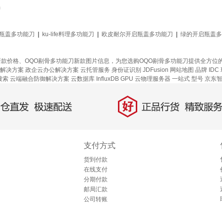
m
启瓶盖多功能刀
|
ku-life料理多功能刀
|
欧皮耐尔开启瓶盖多功能刀
|
绿的开启瓶盖多
新款价格、OQO剔骨多功能刀新款图片信息，为您选购OQO剔骨多功能刀提供全方
解决方案
政企云办公解决方案
云托管服务
身份证识别
JDFusion
网站地图
品牌
ID
搜索
云端融合防御解决方案
云数据库 InfluxDB
GPU 云物理服务器
一站式
型号
京东
好
直发，极速配送
正品行货，精致服务
支付方式
货到付款
在线支付
分期付款
邮局汇款
公司转账