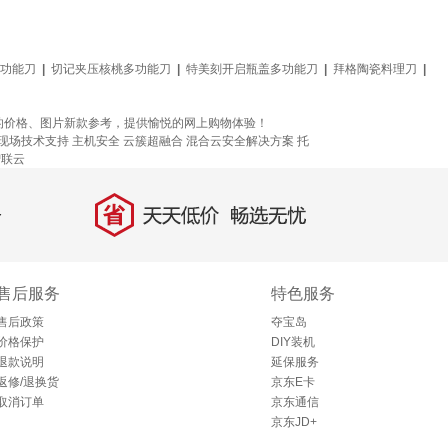
功能刀
|
切记夹压核桃多功能刀
|
特美刻开启瓶盖多功能刀
|
拜格陶瓷料理刀
|
位的价格、图片新款参考，提供愉悦的网上购物体验！
C 现场技术支持
主机安全
云簇超融合
混合云安全解决方案
托
智联云
省
天天低价，畅选无忧
售后服务
特色服务
售后政策
夺宝岛
价格保护
DIY装机
退款说明
延保服务
返修/退换货
京东E卡
取消订单
京东通信
京东JD+