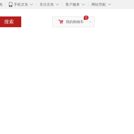
◇
◇
◇
◇
购
手机京东
关注京东
客户服务
网站导航
0
搜索
我的购物车
>