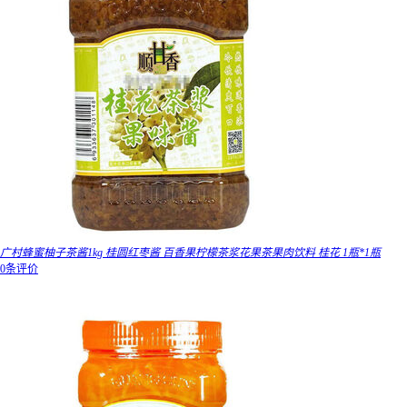
广村蜂蜜柚子茶酱1kg 桂圆红枣酱 百香果柠檬茶浆花果茶果肉饮料 桂花 1瓶*1瓶
0条评价