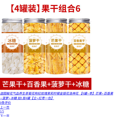
迦图鲮花气血养生茶菊花枸杞玫瑰茉莉柠檬金银花洛神花 【4罐+枣】芒果+百香果
+菠萝+冰糖 拍1发4罐【立+红枣一包】
0条评价
上一页
1/5
下一页