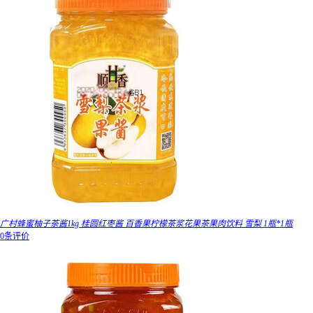
广村蜂蜜柚子茶酱1kg 桂圆红枣酱 百香果柠檬茶浆花果茶果肉饮料 雪梨 1瓶*1瓶
0条评价