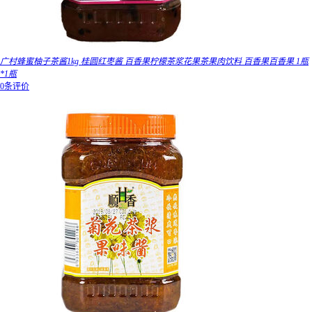
广村蜂蜜柚子茶酱1kg 桂圆红枣酱 百香果柠檬茶浆花果茶果肉饮料 百香果百香果 1瓶
*1瓶
0条评价