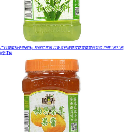
广村蜂蜜柚子茶酱1kg 桂圆红枣酱 百香果柠檬茶浆花果茶果肉饮料 芦荟 1瓶*1瓶
0条评价