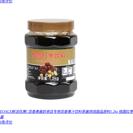
0条评价
EOAGX鲜活优果C百香果酱奶茶店专用百香果汁饮料茶酱烘焙甜品原料1.2kg 桂圆红枣
酱
0条评价