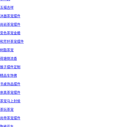
五福吉祥
沐器茶宠摆件
尚岩茶宠摆件
变色茶宠金蟾
和芳轩茶宠摆件
树脂茶宠
荷塘倒流香
猴子摆件定制
精品车饰佛
书桌饰品摆件
崇真茶宠摆件
茶宠马上封侯
茶玩茶宠
尚帝茶宠摆件
陶瓷花生