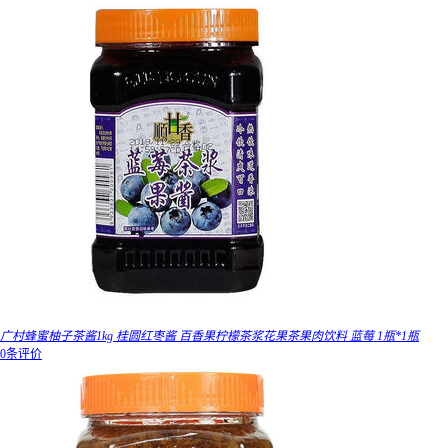
广村蜂蜜柚子茶酱1kg 桂圆红枣酱 百香果柠檬茶浆花果茶果肉饮料 蓝莓 1瓶*1瓶
0条评价