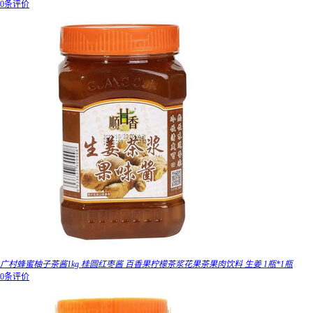
0条评价
广村蜂蜜柚子茶酱1kg 桂圆红枣酱 百香果柠檬茶浆花果茶果肉饮料 生姜 1瓶*1瓶
0条评价