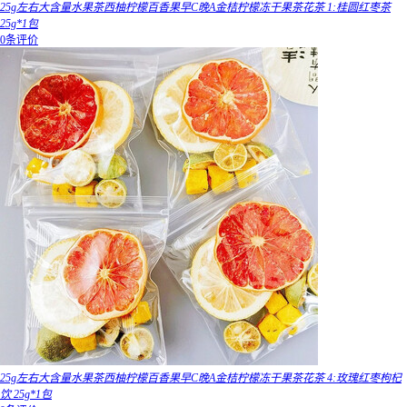
25g左右大含量水果茶西柚柠檬百香果早C晚A金桔柠檬冻干果茶花茶 1:桂圆红枣茶
25g*1包
0条评价
25g左右大含量水果茶西柚柠檬百香果早C晚A金桔柠檬冻干果茶花茶 4:玫瑰红枣枸杞
饮 25g*1包