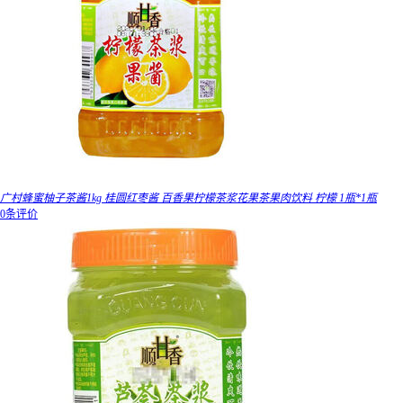
广村蜂蜜柚子茶酱1kg 桂圆红枣酱 百香果柠檬茶浆花果茶果肉饮料 柠檬 1瓶*1瓶
0条评价