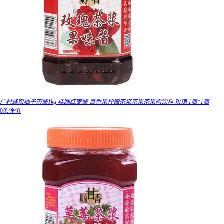
广村蜂蜜柚子茶酱1kg 桂圆红枣酱 百香果柠檬茶浆花果茶果肉饮料 玫瑰 1瓶*1瓶
0条评价