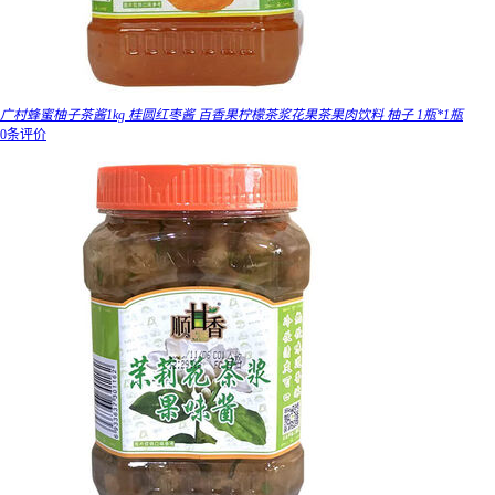
广村蜂蜜柚子茶酱1kg 桂圆红枣酱 百香果柠檬茶浆花果茶果肉饮料 柚子 1瓶*1瓶
0条评价