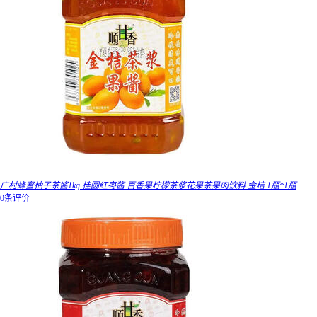
广村蜂蜜柚子茶酱1kg 桂圆红枣酱 百香果柠檬茶浆花果茶果肉饮料 金桔 1瓶*1瓶
0条评价