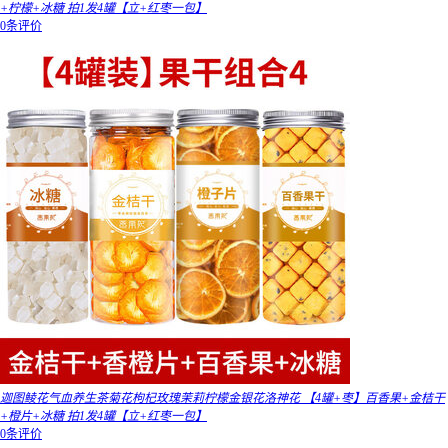
+柠檬+冰糖 拍1发4罐【立+红枣一包】
0条评价
迦图鲮花气血养生茶菊花枸杞玫瑰茉莉柠檬金银花洛神花 【4罐+枣】百香果+金桔干
+橙片+冰糖 拍1发4罐【立+红枣一包】
0条评价