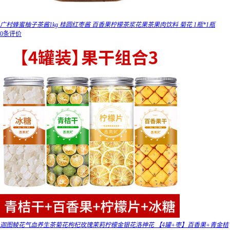
广村蜂蜜柚子茶酱1kg 桂圆红枣酱 百香果柠檬茶浆花果茶果肉饮料 菊花 1瓶*1瓶
0条评价
迦图鲮花气血养生茶菊花枸杞玫瑰茉莉柠檬金银花洛神花 【4罐+枣】百香果+青金桔