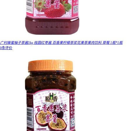
广村蜂蜜柚子茶酱1kg 桂圆红枣酱 百香果柠檬茶浆花果茶果肉饮料 草莓 1瓶*1瓶
0条评价