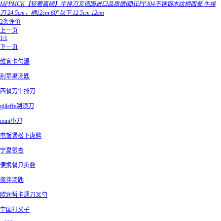
MPPMCK【轻奢高端】牛排刀叉德国进口品质德国HEPP304不锈钢木纹柄西餐 牛排
刀 24.5cm，柄12cm 60°以下 12.5cm 12cm
2条评价
上一页
1/1
下一页
维宜卡勺漏
刮苹果汤匙
西餐刀牛排刀
gilleffe剃须刀
mini小刀
电饭煲松下虎牌
宁夏银杏
便携餐具折叠
搅拌汤匙
欧润哲卡通刀叉勺
宁国打叉子