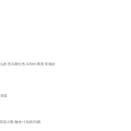
 托马斯红色 420ml 两用 常规款
-深蓝
阳花小熊-咖色+1包纸巾[精