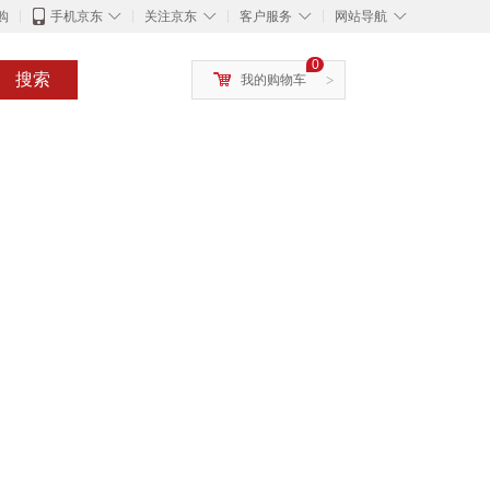
◇
◇
◇
◇
购
手机京东
关注京东
客户服务
网站导航
0
搜索
我的购物车
>