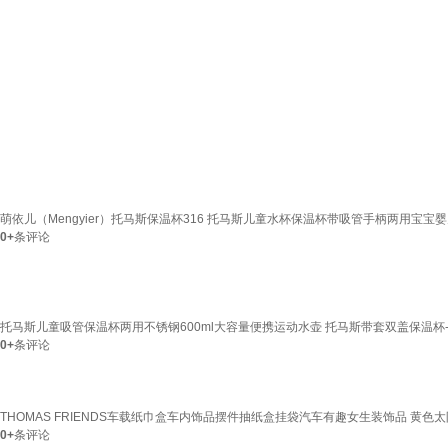
萌依儿（Mengyier）托马斯保温杯316 托马斯儿童水杯保温杯带吸管手柄两用宝宝婴儿的
0+
条评论
托马斯儿童吸管保温杯两用不锈钢600ml大容量便携运动水壶 托马斯带套双盖保温杯
0+
条评论
THOMAS FRIENDS车载纸巾盒车内饰品摆件抽纸盒挂袋汽车有趣女生装饰品 黄色太
0+
条评论