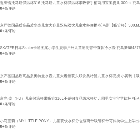
遥绾惜托马斯保温杯316 托马斯儿童水杯保温杯带吸管手柄两用宝宝婴儿 300ml 托
0+
条评论
京严德国品质高品质水壶儿童大容量双头双饮儿童水杯便携 托马斯【吸管杯】500.M.
0+
条评论
SKATER日本Skater卡通图案小学生夏季户外儿童透明背带直饮冷水壶 托马斯68487
0+
条评论
京严德国品质高品质奥特曼水壶儿童大容量双头双饮奥特曼儿童水杯便携 小黄鸭【吸管杯】
0+
条评论
富光·嘉（FU）儿童保温杯带吸管316L不锈钢食品级水杯幼儿园男女宝宝学饮杯 托马斯
0+
条评论
小马宝莉（MY LITTLE PONY）儿童双饮水杯分仓隔离带吸管杯带可斜挎学生上学出
0+
条评论