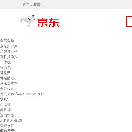
◇
送至：
北京
全部分类
京东知识库
品牌排行榜
普联摄像头
一体机
收纳包
键盘贴
键帽贴纸
京东美术馆
当前位置：
首页
>
保温杯
> thomas水杯
水具:
保温杯
塑料杯
运动水壶
水具配件/配饰
智能水杯
喂养用品: