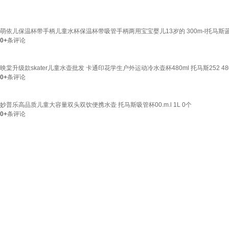
萌依儿保温杯带手柄儿童水杯保温杯带吸管手柄两用宝宝婴儿13岁的 300m-l托马斯
0+
条评论
映棠升级款skater儿童水壶批发 卡通印花学生户外运动冷水壶杯480ml 托马斯252 48
0+
条评论
妙普乐高品质儿童大容量双头双饮便携水壶 托马斯吸管杯00.m.l 1L 0个
0+
条评论