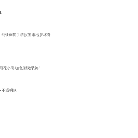
L
0mL纯钛刻度手柄款蓝 非包胶杯身
阳花小熊-咖色[精致装饰/
6 不透明款