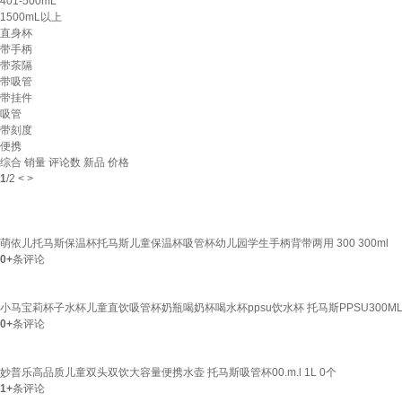
401-500mL
1500mL以上
直身杯
带手柄
带茶隔
带吸管
带挂件
吸管
带刻度
便携
综合
销量
评论数
新品
价格
1
/
2
<
>
萌依儿托马斯保温杯托马斯儿童保温杯吸管杯幼儿园学生手柄背带两用 300 300ml
0+
条评论
小马宝莉杯子水杯儿童直饮吸管杯奶瓶喝奶杯喝水杯ppsu饮水杯 托马斯PPSU300M
0+
条评论
妙普乐高品质儿童双头双饮大容量便携水壶 托马斯吸管杯00.m.l 1L 0个
1+
条评论