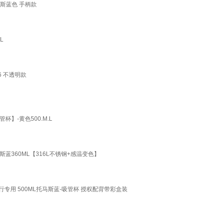
马斯蓝色 手柄款
L
6 不透明款
-黄色500.M.L
蓝360ML【316L不锈钢+感温变色】
行专用 500ML托马斯蓝-吸管杯 授权配背带彩盒装