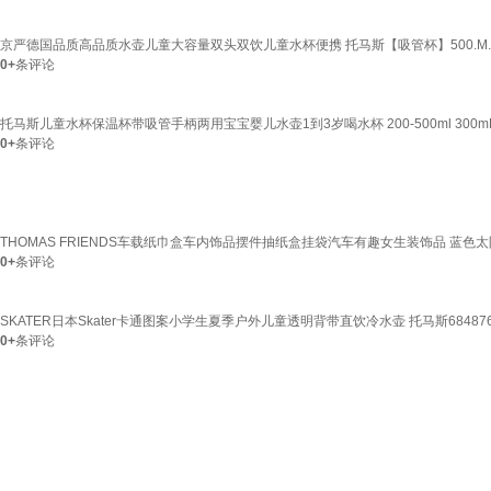
京严德国品质高品质水壶儿童大容量双头双饮儿童水杯便携 托马斯【吸管杯】500.M.
0+
条评论
托马斯儿童水杯保温杯带吸管手柄两用宝宝婴儿水壶1到3岁喝水杯 200-500ml 30
0+
条评论
THOMAS FRIENDS车载纸巾盒车内饰品摆件抽纸盒挂袋汽车有趣女生装饰品 蓝色太
0+
条评论
SKATER日本Skater卡通图案小学生夏季户外儿童透明背带直饮冷水壶 托马斯68487
0+
条评论