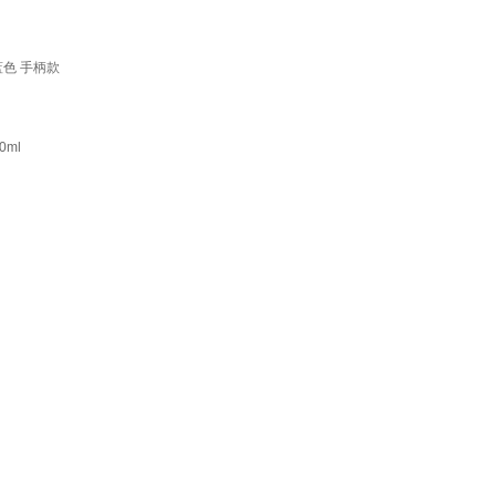
蓝色 手柄款
0ml