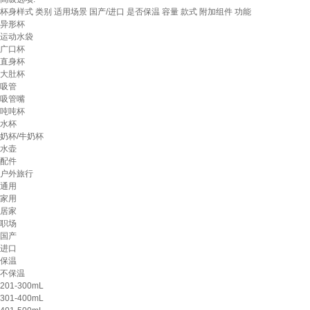
杯身样式
类别
适用场景
国产/进口
是否保温
容量
款式
附加组件
功能
异形杯
运动水袋
广口杯
直身杯
大肚杯
吸管
吸管嘴
吨吨杯
水杯
奶杯/牛奶杯
水壶
配件
户外旅行
通用
家用
居家
职场
国产
进口
保温
不保温
201-300mL
301-400mL