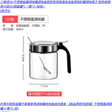
三栖虎304不锈钢盐罐调味罐调味盒厨房家用高端食品级调味料罐调味瓶子 耐热玻璃
单只装304钢盖罐*1（赠勺+贴纸）
0条评价
妙普乐厨房盐罐子玻璃家用调味罐收纳盒组合套装 【高品质耐热玻璃】不锈钢盖调味
罐-1(赠勺+贴)