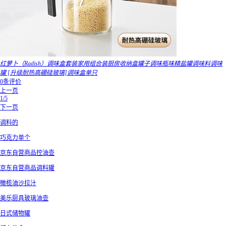
红萝卜（Radish）调味盒套装家用组合装厨房收纳盒罐子调味瓶味精盐罐调味料调味
罐 [升级耐热高硼硅玻璃]调味盒单只
0条评价
上一页
1/5
下一页
调料的
巧克力单个
京东自营商品控油壶
京东自营商品调料罐
橄榄油沙拉汁
美乐厨具玻璃油壶
日式储物罐