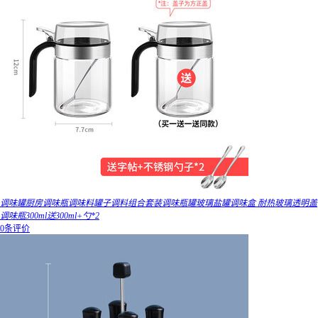
调味罐厨房调味瓶调味料罐子调料组合套装调味瓶罐玻璃盐罐调味盒 耐热玻璃透明盖
调味瓶300ml送300ml+勺*2
0条评价