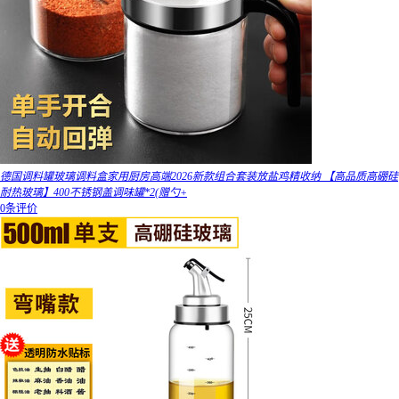
德国调料罐玻璃调料盒家用厨房高端2026新款组合套装放盐鸡精收纳 【高品质高硼硅
耐热玻璃】400不锈钢盖调味罐*2(赠勺+
0条评价