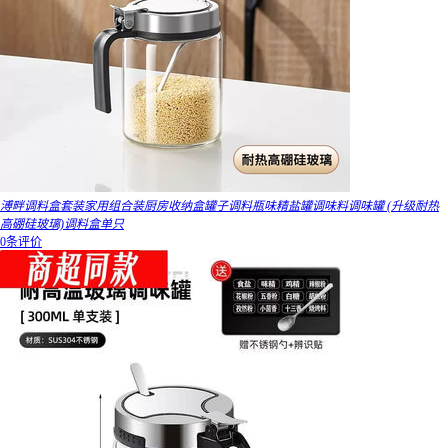
溥畔调料盒套装家用组合装厨房收纳盒罐子调料瓶味精盐罐调味料调味罐 (升级耐热
高硼硅玻璃)调料盒单只
0条评价