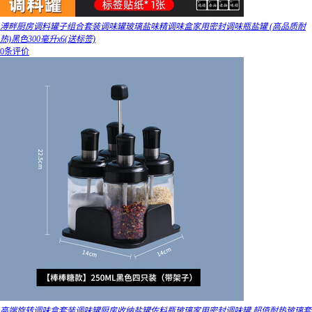
溥畔厨房调料罐子组合套装调味罐玻璃盐味精调味盒家用密封调味瓶盐罐 (高品质耐
热)黑色300毫升x6(送标签)
0条评价
高端旋转调味盒套装调味罐厨房收纳盐罐佐料瓶玻璃家用密封调味罐 超值耐热玻璃套