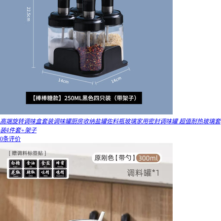
高端旋转调味盒套装调味罐厨房收纳盐罐佐料瓶玻璃家用密封调味罐 超值耐热玻璃套
装4件套+架子
0条评价