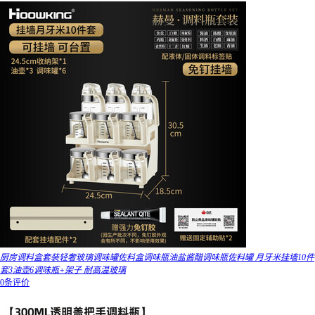
厨房调料盒套装轻奢玻璃调味罐佐料盒调味瓶油盐酱醋调味瓶佐料罐 月牙米挂墙10件
套3油壶6调味瓶+架子 耐高温玻璃
0条评价