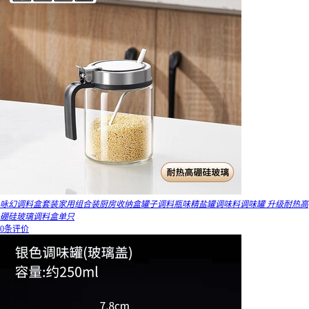
咏幻调料盒套装家用组合装厨房收纳盒罐子调料瓶味精盐罐调味料调味罐 升级耐热高
硼硅玻璃调料盒单只
0条评价