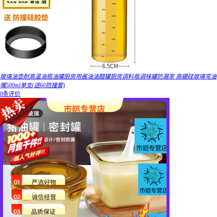
玻璃油壶耐高温油瓶油罐厨房用酱油油醋罐厨房调料瓶调味罐防漏家 高硼硅玻璃弯油
嘴500ml单支(送60防撞套)
0条评价