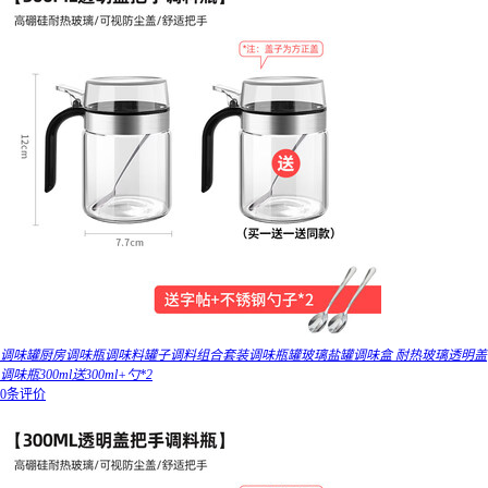
调味罐厨房调味瓶调味料罐子调料组合套装调味瓶罐玻璃盐罐调味盒 耐热玻璃透明盖
调味瓶300ml送300ml+勺*2
0条评价