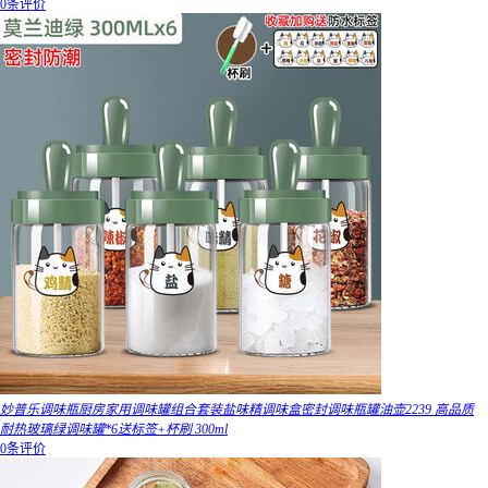
0条评价
妙普乐调味瓶厨房家用调味罐组合套装盐味精调味盒密封调味瓶罐油壶2239 高品质
耐热玻璃绿调味罐*6送标签+杯刷 300ml
0条评价