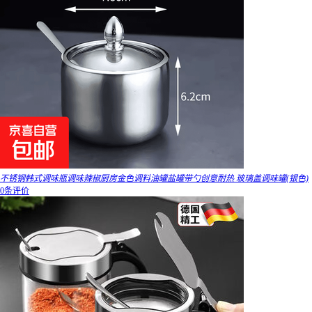
不锈钢韩式调味瓶调味辣椒厨房金色调料油罐盐罐带勺创意耐热 玻璃盖调味罐(银色)
0条评价