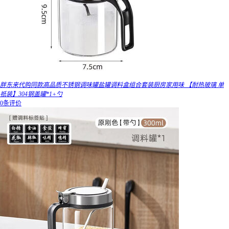
胖东来代购同款高品质不锈钢调味罐盐罐调料盒组合套装厨房家用味 【耐热玻璃 单
祇装】304钢盖罐*1+勺
0条评价