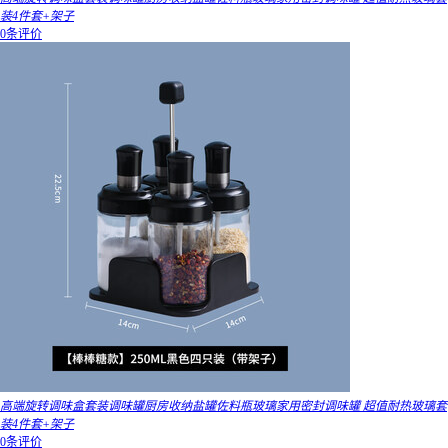
装4件套+架子
0条评价
高端旋转调味盒套装调味罐厨房收纳盐罐佐料瓶玻璃家用密封调味罐 超值耐热玻璃套
装4件套+架子
0条评价