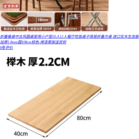
折叠餐桌中古风圆桌家用小户型10人12人餐厅吃饭桌子简易折叠方桌 进口实木生态板
加厚1.8mm圆108cm棕色-烤漆黑架送货到
0条评价