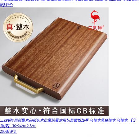
0条评价
三四钢®菜板整木砧板实木抗菌防霉家用切菜案板加厚 乌檀木黑金檀木 乌檀木 【非
洲楝】 36*24cm 2.5cm
200条评价