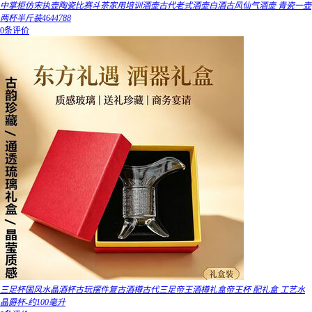
中掌柜仿宋执壶陶瓷比赛斗茶家用培训酒壶古代老式酒壶白酒古风仙气酒壶 青瓷一壶
两杯半斤装4644788
0条评价
三足杯国风水晶酒杯古玩摆件复古酒樽古代三足帝王酒樽礼盒帝王杯 配礼盒 工艺水
晶爵杯-约100毫升