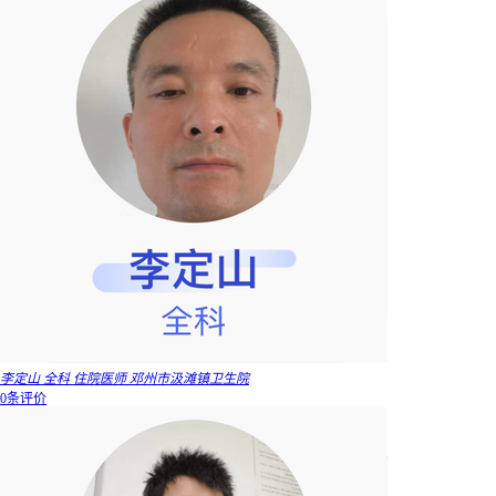
李定山 全科 住院医师 邓州市汲滩镇卫生院
0条评价