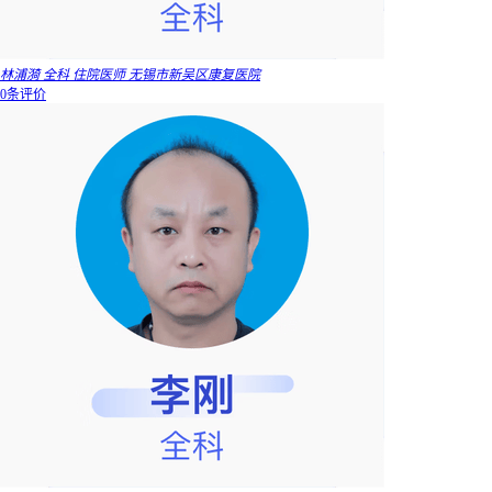
林浦漪 全科 住院医师 无锡市新吴区康复医院
0条评价