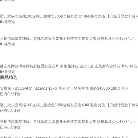
婴儿枕头套高端100支棉儿童枕套3050全棉枕芯套4060整套女孩 【升级母婴款】珍珠耳
0+
条评论
三栖虎高端支纯棉儿童枕套枕头套婴儿全棉枕芯套整套女孩 珍珠耳环少女48x74cm 【A
0+
条评论
胖东来同款玛格丽特彩虹爱心宝石耳环 胭脂洋红 镀18K金 鸢尾紫彩宝锆石 耳钉-锆石
0+
条评论
商品精选
宝格丽（BVLGARI）B.zero1 18k金耳环 女士轻奢耳饰 服务348036 18k金耳环
已有
0
人评价
婴儿枕头套高端100支棉儿童枕套3050全棉枕芯套4060整套女孩 【升级母婴款】珍珠耳
已有
0
人评价
三栖虎高端支纯棉儿童枕套枕头套婴儿全棉枕芯套整套女孩 珍珠耳环少女48x74cm 【A
已有
0
人评价