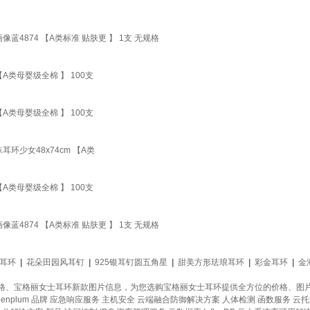
蓝4874 【A类标准 贴肤更 】 1支 无规格
类母婴级全棉 】 100支
类母婴级全棉 】 100支
环少女48x74cm 【A类
类母婴级全棉 】 100支
蓝4874 【A类标准 贴肤更 】 1支 无规格
耳环
|
花朵田园风耳钉
|
925银耳钉圆五角星
|
甜美方形珐琅耳环
|
彩金耳环
|
金
格、宝格丽女士耳环新款图片信息，为您选购宝格丽女士耳环提供全方位的价格、图
enplum
品牌
应急响应服务
主机安全
云端融合防御解决方案
人体检测
函数服务
云托