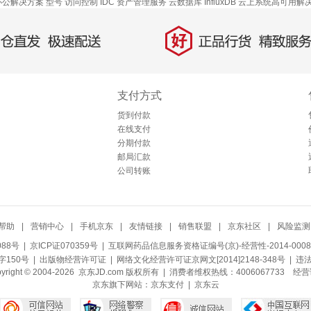
办公解决方案
型号
访问控制
IDC 资产管理服务
云数据库 InfluxDB
云上系统高可用解
好
直发，极速配送
正品行货，精致服务
支付方式
货到付款
在线支付
分期付款
邮局汇款
公司转账
帮助
|
营销中心
|
手机京东
|
友情链接
|
销售联盟
|
京东社区
|
风险监测
088号
| 京ICP证070359号 |
互联网药品信息服务资格证编号(京)-经营性-2014-0008
150号 |
出版物经营许可证
|
网络文化经营许可证京网文[2014]2148-348号
| 违
pyright © 2004-2026 京东JD.com 版权所有 | 消费者维权热线：4006067733
经营
京东旗下网站：
京东支付
|
京东云