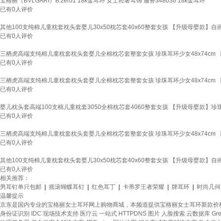
宝格丽（BVLGARI）B.zero1 18k金耳环 女士轻奢耳饰 服务348036 18k金耳环
已有
0
人评价
其他100支纯棉儿童枕套枕头套婴儿30x50枕芯套40x60整套女孩 【升级母婴款】自画像
已有
0
人评价
三栖虎高端支纯棉儿童枕套枕头套婴儿全棉枕芯套整套女孩 珍珠耳环少女48x74cm 【A
已有
0
人评价
三栖虎高端支纯棉儿童枕套枕头套婴儿全棉枕芯套整套女孩 珍珠耳环少女48x74cm 【A
已有
0
人评价
婴儿枕头套高端100支棉儿童枕套3050全棉枕芯套4060整套女孩 【升级母婴款】珍珠耳
已有
0
人评价
三栖虎高端支纯棉儿童枕套枕头套婴儿全棉枕芯套整套女孩 珍珠耳环少女48x74cm 【A
已有
0
人评价
其他100支纯棉儿童枕套枕头套婴儿30x50枕芯套40x60整套女孩 【升级母婴款】自画像
已有
0
人评价
相关推荐：
男耳钉单只包邮
|
摇滚蝴蝶耳钉
|
红色耳丁
|
卡蒂罗王者荣耀
|
牌耳环
|
时尚几何
温馨提示
京东是国内专业的宝格丽女士耳环网上购物商城，本频道提供宝格丽女士耳环新款价
身份证识别
IDC 现场技术支持
医疗云
一站式
HTTPDNS
图片
人脸搜索
云数据库 Gre