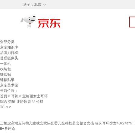
◇
送至：
北京
全部分类
京东知识库
品牌排行榜
普联摄像头
一体机
收纳包
键盘贴
键帽贴纸
京东美术馆
当前位置：
首页
>
耳饰
> 宝格丽女士耳环
综合
销量
评论数
新品
价格
1
/
1
<
>
三栖虎高端支纯棉儿童枕套枕头套婴儿全棉枕芯套整套女孩 珍珠耳环少女48x74cm 【A
0+
条评论