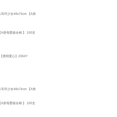
环少女48x74cm 【A类
类母婴级全棉 】 100支
【透明爱心】2064Y
环少女48x74cm 【A类
类母婴级全棉 】 100支