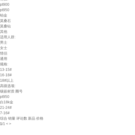
pt900
pt950
铂金
莫桑石
莫桑钻
其他
适用人群:
男士
女士
情侣
通用
规格:
13-15#
16-18#
18#以上
高级选项:
镶嵌材质
圈号
pt950
白18k金
21-24#
7-16#
综合
销量
评论数
新品
价格
1
/
1
<
>