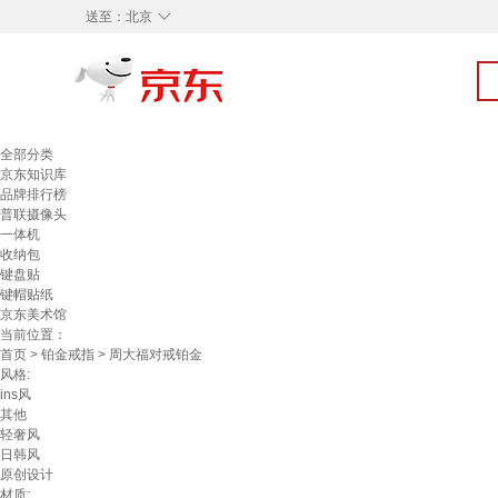
◇
送至：
北京
全部分类
京东知识库
品牌排行榜
普联摄像头
一体机
收纳包
键盘贴
键帽贴纸
京东美术馆
当前位置：
首页
>
铂金戒指
> 周大福对戒铂金
风格:
ins风
其他
轻奢风
日韩风
原创设计
材质: