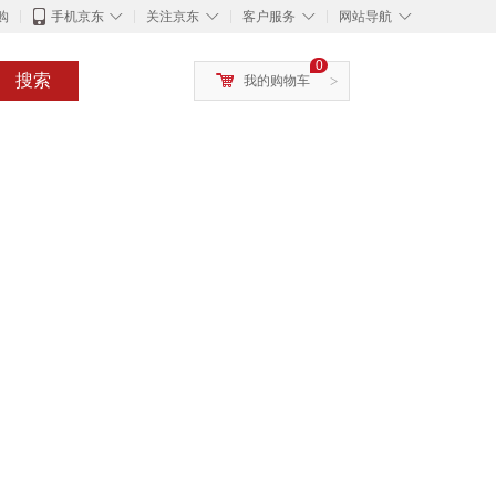
◇
◇
◇
◇
购
手机京东
关注京东
客户服务
网站导航
0
搜索
我的购物车
>