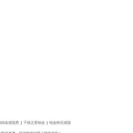
福铂金戒指男
|
千禧之星铂金
|
铂金锆石戒指