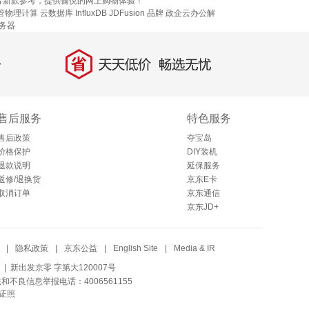
片新款参考，提供愉悦的网上购物体验！
管物理计算
云数据库 InfluxDB
JDFusion
品牌
政企云办公解
服务器
省
天天低价，畅选无忧
售后服务
特色服务
售后政策
夺宝岛
价格保护
DIY装机
退款说明
延保服务
返修/退换货
京东E卡
取消订单
京东通信
京东JD+
|
隐私政策
|
京东公益
|
English Site
|
Media & IR
| 新出发京零 字第大120007号
法和不良信息举报电话：4006561155
证照