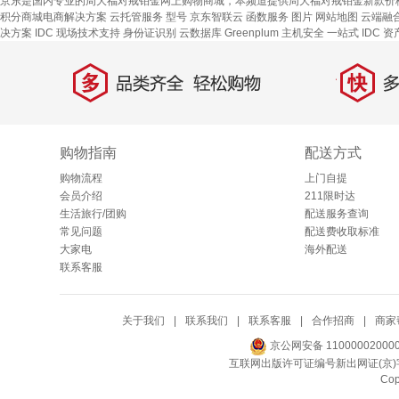
京东是国内专业的周大福对戒铂金网上购物商城，本频道提供周大福对戒铂金新款价
积分商城电商解决方案
云托管服务
型号
京东智联云
函数服务
图片
网站地图
云端融
决方案
IDC 现场技术支持
身份证识别
云数据库 Greenplum
主机安全
一站式
IDC 
多
快
品类齐全，轻松购物
多仓
购物指南
配送方式
购物流程
上门自提
会员介绍
211限时达
生活旅行/团购
配送服务查询
常见问题
配送费收取标准
大家电
海外配送
联系客服
关于我们
|
联系我们
|
联系客服
|
合作招商
|
商家
京公网安备 11000002000
互联网出版许可证编号新出网证(京)字
Co