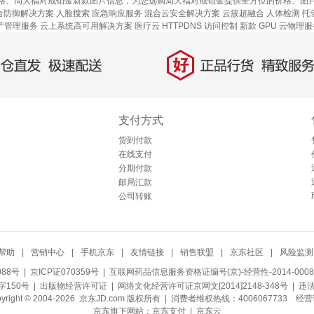
格、周大福对戒铂金新款图片信息，为您选购周大福对戒铂金提供全方位的价格、图
合防御解决方案
人脸搜索
应急响应服务
混合云安全解决方案
云簇超融合
人体检测
托
资产管理服务
云上系统高可用解决方案
医疗云
HTTPDNS
访问控制
新款
GPU 云物理
好
直发，极速配送
正品行货，精致服务
支付方式
货到付款
在线支付
分期付款
邮局汇款
公司转账
帮助
|
营销中心
|
手机京东
|
友情链接
|
销售联盟
|
京东社区
|
风险监测
088号
| 京ICP证070359号 |
互联网药品信息服务资格证编号(京)-经营性-2014-0008
150号 |
出版物经营许可证
|
网络文化经营许可证京网文[2014]2148-348号
| 违
pyright © 2004-2026 京东JD.com 版权所有 | 消费者维权热线：4006067733
经营
京东旗下网站：
京东支付
|
京东云