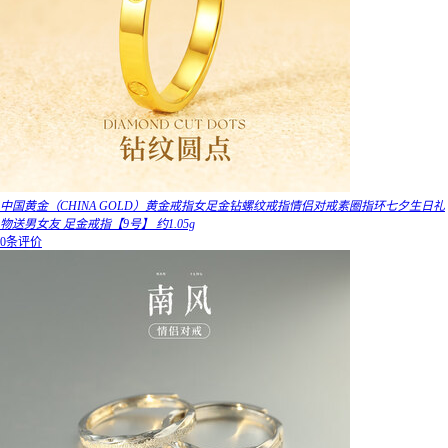
中国黄金（CHINA GOLD）黄金戒指女足金钻螺纹戒指情侣对戒素圈指环七夕生日礼
物送男女友 足金戒指【9号】 约1.05g
0条评价