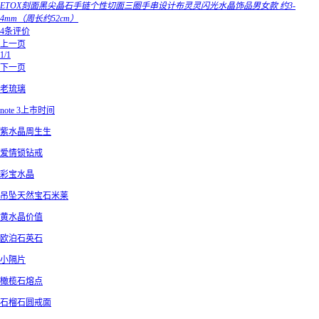
ETOX刻面黑尖晶石手链个性切面三圈手串设计布灵灵闪光水晶饰品男女款 约3-
4mm（周长约52cm）
4条评价
上一页
1/1
下一页
老琉璃
note 3上市时间
紫水晶周生生
爱情锁钻戒
彩宝水晶
吊坠天然宝石米莱
黄水晶价值
欧泊石英石
小隔片
橄榄石熔点
石榴石圆戒面