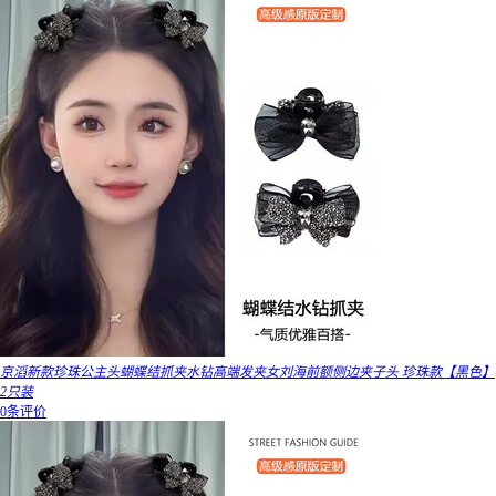
京滔新款珍珠公主头蝴蝶结抓夹水钻高端发夹女刘海前额侧边夹子头 珍珠款【黑色】
2只装
0条评价