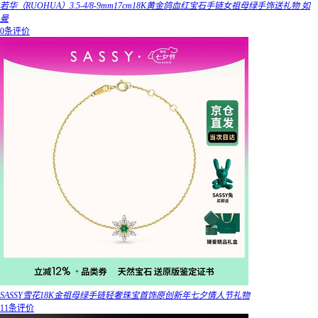
若华（RUOHUA）3.5-4/8-9mm17cm18K黄金鸽血红宝石手链女祖母绿手饰送礼物 如
曼
0条评价
SASSY雪花18K金祖母绿手链轻奢珠宝首饰原创新年七夕情人节礼物
11条评价