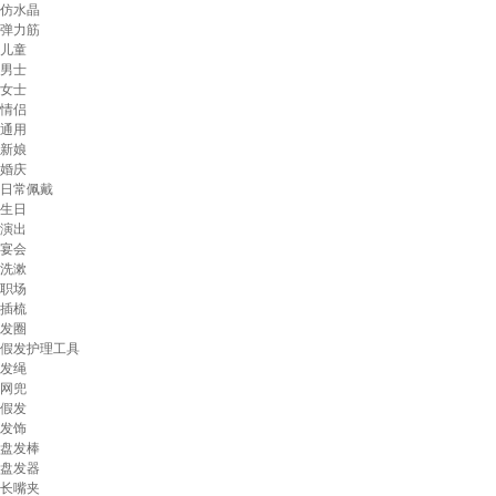
仿水晶
弹力筋
儿童
男士
女士
情侣
通用
新娘
婚庆
日常佩戴
生日
演出
宴会
洗漱
职场
插梳
发圈
假发护理工具
发绳
网兜
假发
发饰
盘发棒
盘发器
长嘴夹