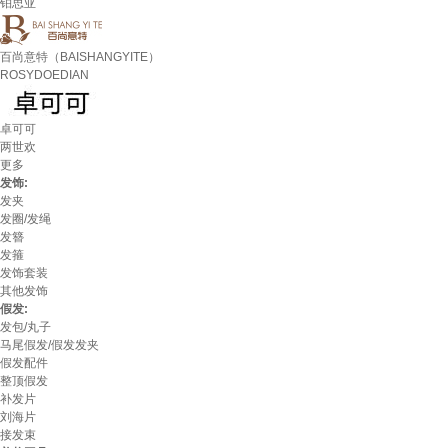
铂思亚
百尚意特（BAISHANGYITE）
ROSYDOEDIAN
卓可可
两世欢
更多
发饰:
发夹
发圈/发绳
发簪
发箍
发饰套装
其他发饰
假发:
发包/丸子
马尾假发/假发发夹
假发配件
整顶假发
补发片
刘海片
接发束