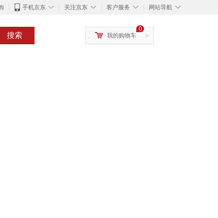
◇
◇
◇
◇
购
手机京东
关注京东
客户服务
网站导航
0
搜索
我的购物车
>