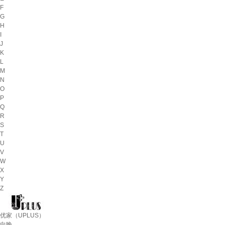
F
G
H
I
J
K
L
M
N
O
P
Q
R
S
T
U
V
W
X
Y
Z
优家（UPLUS）
向晚