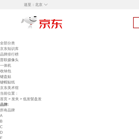
◇
送至：
北京
全部分类
京东知识库
品牌排行榜
普联摄像头
一体机
收纳包
键盘贴
键帽贴纸
京东美术馆
当前位置：
首页
>
发夹
> 低发髻盘发
品牌:
所有品牌
A
B
C
D
E