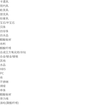
卡通风
简约风
欧美风
朋克风
轻奢风
宝石/半宝石
贝珠
仿珍珠
仿水晶
醋酸板材
布料
醋酸纤维
合成立方氧化锆/水钻
合金/镀金/镀银
其他
水晶
ABS
PC
布
不锈钢
绸缎
串珠
醋酸板材
弹力绳
涤纶(聚酯纤维)