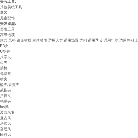
美妆工具:
其他美妆工具
童装:
儿童配饰
美发造型:
美发工具
高级选项:
款式
风格
镶嵌材质
主体材质
适用人群
适用场景
类别
适用季节
适用年龄
适用性别
BB夹
U型夹
八字夹
边夹
插梳
弹簧夹
横夹
坚夹/香蕉夹
戒指夹
扭扭夹
鸭嘴夹
ins风
波西米亚
复古风
法式风
宫廷风
民族风