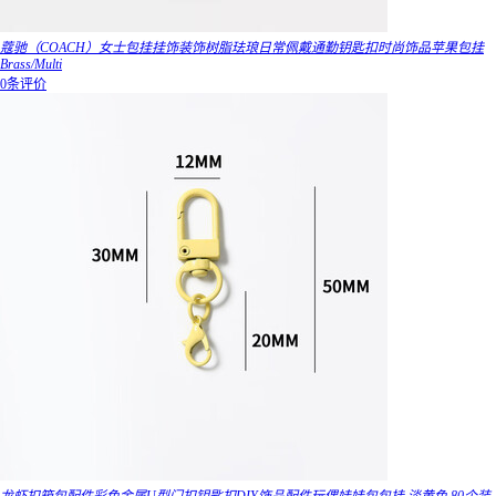
蔻驰（COACH）女士包挂挂饰装饰树脂珐琅日常佩戴通勤钥匙扣时尚饰品苹果包挂
Brass/Multi
0条评价