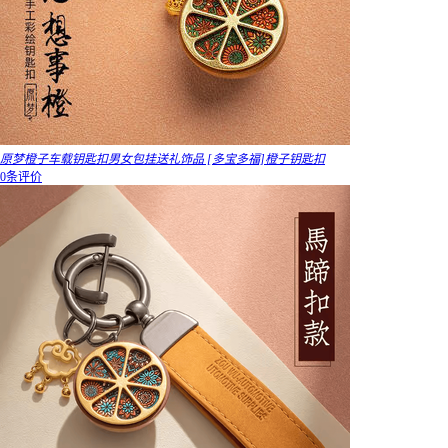
原梦橙子车载钥匙扣男女包挂送礼饰品 [多宝多福]橙子钥匙扣
0条评价