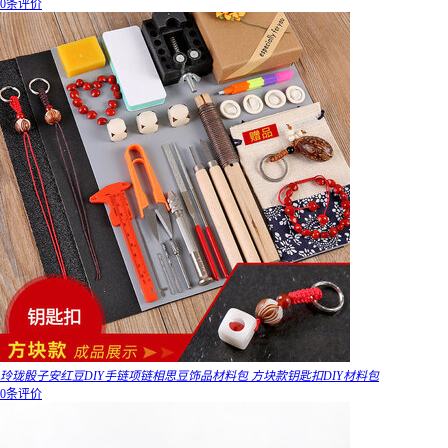
0条评价
玲珑骰子安红豆DIY手链项链相思豆饰品材料包 方块款钥匙扣DIY材料包
0条评价