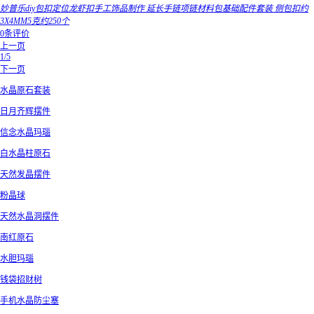
妙普乐diy包扣定位龙虾扣手工饰品制作 延长手链项链材料包基础配件套装 侧包扣约
3X4MM5克约250个
0条评价
上一页
1/5
下一页
水晶原石套装
日月齐辉摆件
信念水晶玛瑙
白水晶柱原石
天然发晶摆件
粉晶球
天然水晶洞摆件
南红原石
水胆玛瑙
钱袋招财树
手机水晶防尘塞