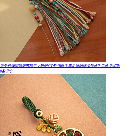
振千棉绳国风流苏穗子文玩配件DIY佛珠手串吊坠配饰品包挂手机挂 活扣款
0条评价