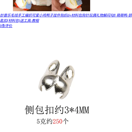
妙普乐毛线手工编织可爱小鸡鸭子挂件钩织diy材料包钩针玩偶礼物解闷勾8 萌萌鸭-钥
匙扣(材料包)送工具-教程
0条评价