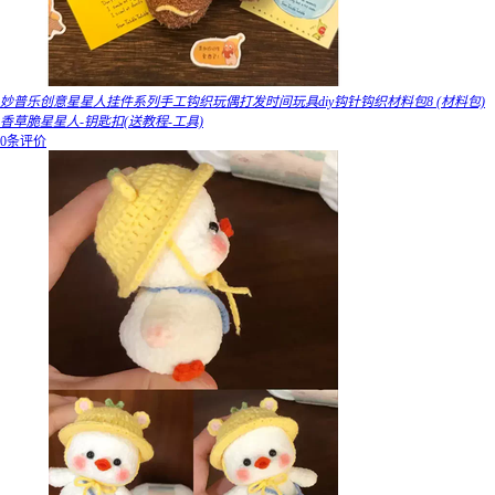
妙普乐创意星星人挂件系列手工钩织玩偶打发时间玩具diy钩针钩织材料包8 (材料包)
香草脆星星人-钥匙扣(送教程-工具)
0条评价