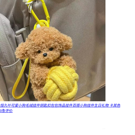
恒久叶可爱小狗毛绒挂件钥匙扣包包饰品挂件百搭小狗挂件生日礼物 卡其色
0条评价