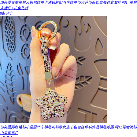
珀芙蔓黄金星星人包包挂件卡通钥匙扣汽车挂件饰流苏饰品礼盒装送女友伴 #01_星星
人挂件+礼盒礼袋
0条评价
珀芙蔓网红镶钻小星星汽车钥匙扣精致女生书包包挂件装饰品钥匙炼圈 网红轻奢满钻
小星星紫色