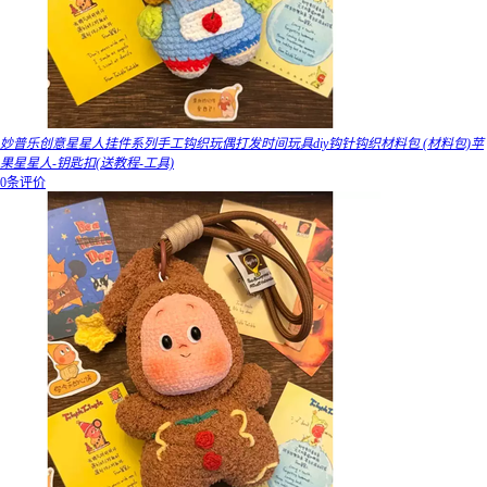
妙普乐创意星星人挂件系列手工钩织玩偶打发时间玩具diy钩针钩织材料包 (材料包)苹
果星星人-钥匙扣(送教程-工具)
0条评价