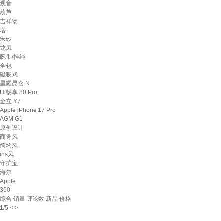
观音
葫芦
吉祥物
塔
朱砂
龙凤
腕带/挂绳
全包
磁吸式
星耀昆仑 N
Hi畅享 80 Pro
金立 Y7
Apple iPhone 17 Pro
AGM G1
原创设计
商务风
简约风
ins风
守护宝
海尔
Apple
360
综合
销量
评论数
新品
价格
1
/
5
<
>