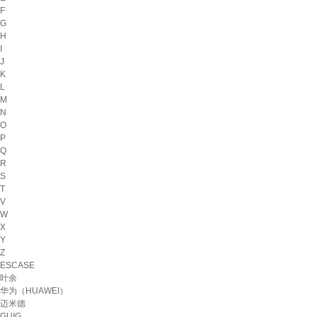
F
G
H
I
J
K
L
M
N
O
P
Q
R
S
T
V
W
X
Y
Z
ESCASE
叶余
华为（HUAWEI）
迈米德
GUIG