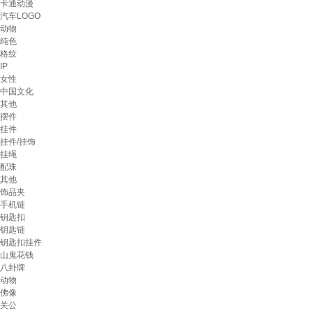
卡通动漫
汽车LOGO
动物
纯色
格纹
IP
女性
中国文化
其他
摆件
挂件
挂件/挂饰
挂绳
配珠
其他
饰品夹
手机链
钥匙扣
钥匙链
钥匙扣挂件
山鬼花钱
八卦牌
动物
佛像
关公