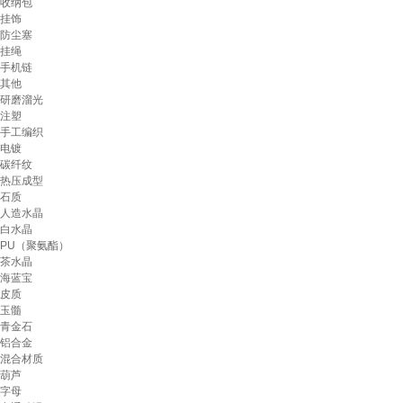
收纳包
挂饰
防尘塞
挂绳
手机链
其他
研磨溜光
注塑
手工编织
电镀
碳纤纹
热压成型
石质
人造水晶
白水晶
PU（聚氨酯）
茶水晶
海蓝宝
皮质
玉髓
青金石
铝合金
混合材质
葫芦
字母