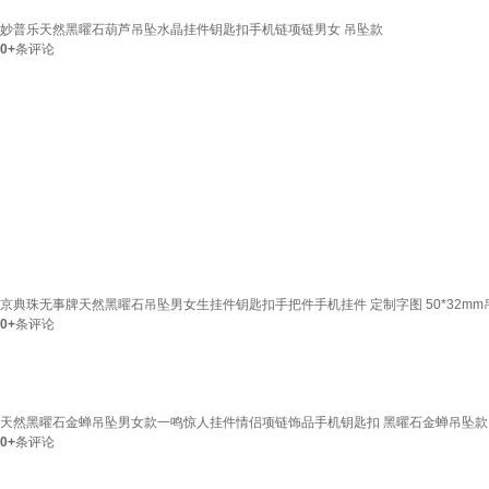
妙普乐天然黑曜石葫芦吊坠水晶挂件钥匙扣手机链项链男女 吊坠款
0+
条评论
京典珠无事牌天然黑曜石吊坠男女生挂件钥匙扣手把件手机挂件 定制字图 50*32m
0+
条评论
天然黑曜石金蝉吊坠男女款一鸣惊人挂件情侣项链饰品手机钥匙扣 黑曜石金蝉吊坠款 金
0+
条评论