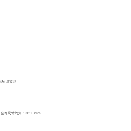
m吊坠调节绳
蝉尺寸约为：38*18mm