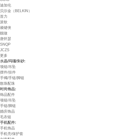
迪加伦
贝尔金（BELKIN）
首力
派钦
顽键侠
靓做
唐怀瑟
SNQP
JCZS
更多
水晶/玛瑙/朱砂:
项链/吊坠
摆件/挂件
手镯/手链/脚链
散珠配珠
时尚饰品:
饰品配件
项链/吊坠
手链/脚链
婚庆饰品
毛衣链
手机配件:
手机饰品
手机壳/保护套