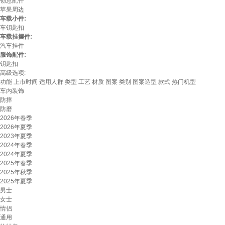
创意配件
苹果周边
车载小件:
车钥匙扣
车载挂摆件:
汽车挂件
服饰配件:
钥匙扣
高级选项:
功能
上市时间
适用人群
类型
工艺
材质
图案
类别
图案造型
款式
热门机型
车内装饰
防摔
防磨
2026年春季
2026年夏季
2023年夏季
2024年春季
2024年夏季
2025年春季
2025年秋季
2025年夏季
男士
女士
情侣
通用