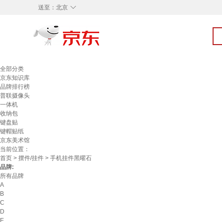
◇
送至：
北京
全部分类
京东知识库
品牌排行榜
普联摄像头
一体机
收纳包
键盘贴
键帽贴纸
京东美术馆
当前位置：
首页
>
摆件/挂件
> 手机挂件黑曜石
品牌:
所有品牌
A
B
C
D
E