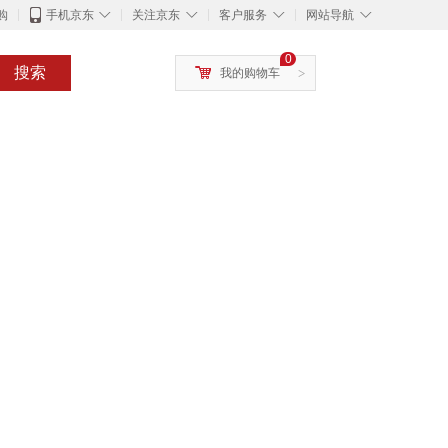
◇
◇
◇
◇
购
手机京东
关注京东
客户服务
网站导航
0
搜索
我的购物车
>