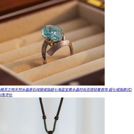
精灵之吻天然水晶原石纯银戒指超七海蓝宝黄水晶时尚百搭轻奢首饰 超七戒指款式2
0条评价