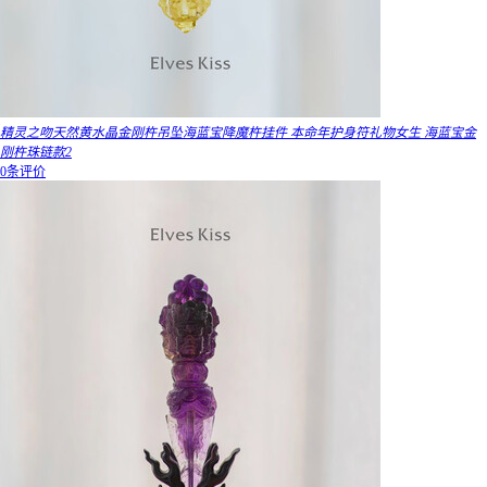
精灵之吻天然黄水晶金刚杵吊坠海蓝宝降魔杵挂件 本命年护身符礼物女生 海蓝宝金
刚杵珠链款2
0条评价