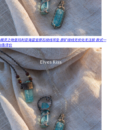
精灵之吻圣玛利亚海蓝宝原石绕线吊坠 原矿绕线无优化无注胶 款式一
0条评价