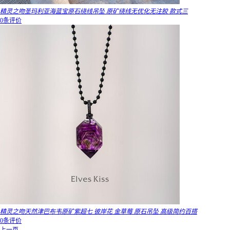
精灵之吻圣玛利亚海蓝宝原石绕线吊坠 原矿绕线无优化无注胶 款式三
0条评价
精灵之吻天然津巴布韦原矿紫超七 彼岸花 金草莓 原石吊坠 高级简约百搭
0条评价