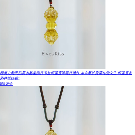
精灵之吻天然黄水晶金刚杵吊坠海蓝宝降魔杵挂件 本命年护身符礼物女生 海蓝宝金
刚杵珠链款1
0条评价