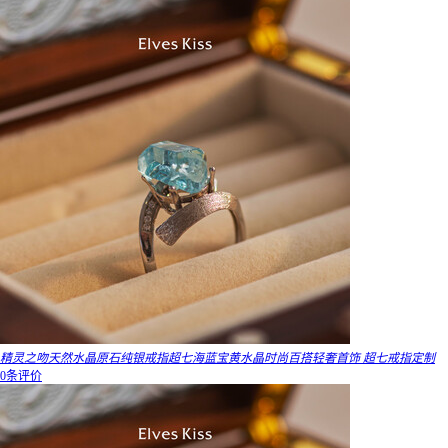
精灵之吻天然水晶原石纯银戒指超七海蓝宝黄水晶时尚百搭轻奢首饰 超七戒指定制
0条评价