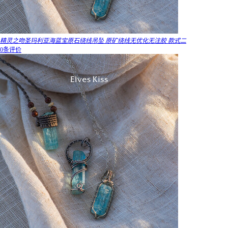
精灵之吻圣玛利亚海蓝宝原石绕线吊坠 原矿绕线无优化无注胶 款式二
0条评价