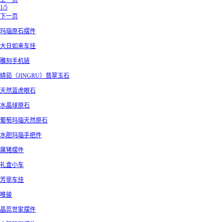
上一页
1/5
下一页
玛瑙原石摆件
大日如来车挂
雕刻手机链
婧茹（JINGRU）翡翠玉石
天然蓝虎眼石
水晶球原石
葡萄玛瑙天然原石
水胆玛瑙手把件
属猪摆件
礼盒小车
芳菲车挂
唯骏
晶蕊世家摆件