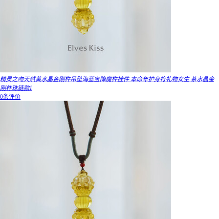
精灵之吻天然黄水晶金刚杵吊坠海蓝宝降魔杵挂件 本命年护身符礼物女生 茶水晶金
刚杵珠链款1
0条评价