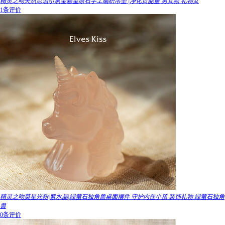
精灵之吻天然尼泊尔黑金碧玺原石手工编织吊坠 |净化负能量 男女款 礼物女
1条评价
精灵之吻莫星光粉|紫水晶|绿萤石独角兽桌面摆件 守护内在小孩 装饰礼物 绿萤石独角
兽
0条评价