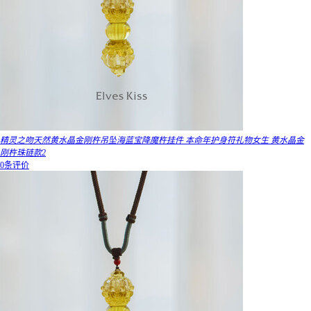
精灵之吻天然黄水晶金刚杵吊坠海蓝宝降魔杵挂件 本命年护身符礼物女生 黄水晶金
刚杵珠链款2
0条评价