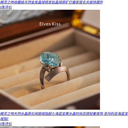
精灵之吻收藏级天然金发晶球顺发钛晶球原矿打磨家居玄关装饰摆件
0条评价
精灵之吻天然水晶原石纯银戒指超七海蓝宝黄水晶时尚百搭轻奢首饰 圣玛利亚海蓝宝
戒指1
0条评价