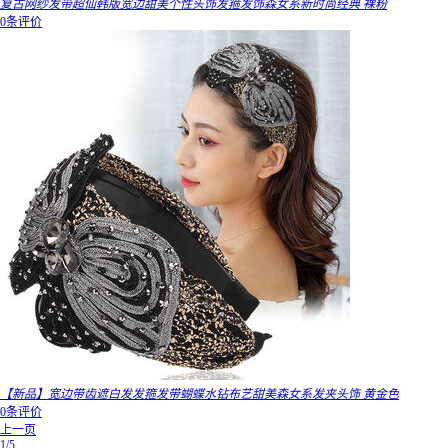
复古网纱发带超仙韩版宽边甜美个性头饰发箍发饰森女系新时尚经典 裸粉
0条评价
【新品】宽边带齿遮白发发箍发带蝴蝶水钻布艺甜美森女系发夹头饰 黄金色
0条评价
上一页
1/5