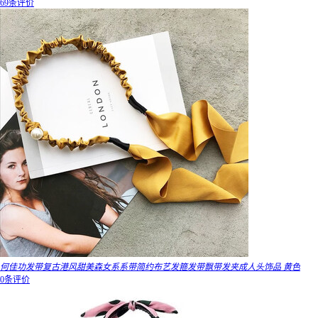
69条评价
何佳功发带复古港风甜美森女系系带简约布艺发箍发带飘带发夹成人头饰品 黄色
0条评价