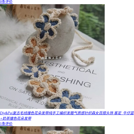
0条评价
Diy&Pai复古毛线撞色花朵发带纯手工编织发箍气质感针织森女百搭头饰 客定_牛仔蓝
+奶茶撞色花朵发带
1条评价