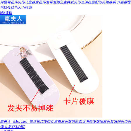
何健弓花环头饰儿童森女花环发带发箍公主韩式头饰表演花童配饰头箍森系 升级款樱
花1341红色大小可调
0条评价
赢夫人（Mrs win）蕾丝宽边发带女遮白发头箍时尚森女洗脸发箍压发头套妈妈头巾头
饰 礼品YZJ-DBZ