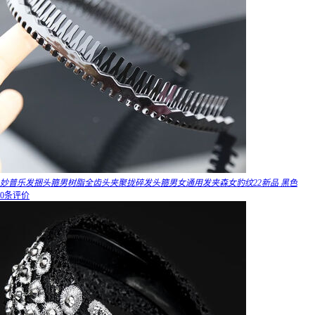
妙普乐发捆头箍男树脂全齿头夹聚拢碎发头箍男女通用发夹森女豹纹22新品 黑色
0条评价