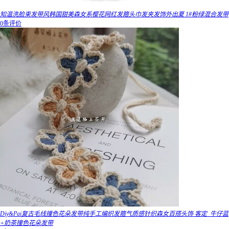
知温洗脸束发带风韩国甜美森女系樱花网红发箍头巾发夹发饰外出夏 1#粉绿混合发带
0条评价
Diy&Pai复古毛线撞色花朵发带纯手工编织发箍气质感针织森女百搭头饰 客定_牛仔蓝
+奶茶撞色花朵发带