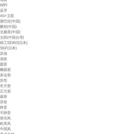
WIFI
蓝牙
4G+卫星
康巴丝(中国)
鹏创(中国)
北极星(中国)
太阳(中国台湾)
精工SEIKO(日本)
SKP(日本)
其他
扇形
圆形
椭圆形
多边形
异型
长方形
正方形
菱形
异形
静音
不静音
英伦风
欧美风
中国风