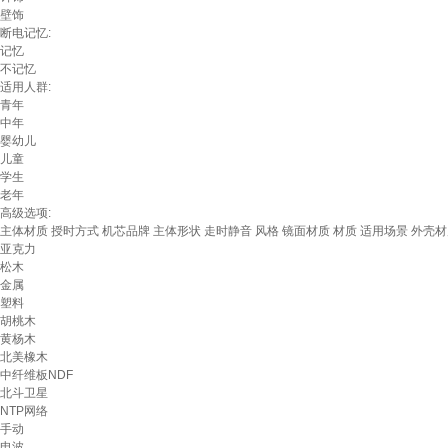
壁饰
断电记忆:
记忆
不记忆
适用人群:
青年
中年
婴幼儿
儿童
学生
老年
高级选项:
主体材质
授时方式
机芯品牌
主体形状
走时静音
风格
镜面材质
材质
适用场景
外壳材
亚克力
松木
金属
塑料
胡桃木
黄杨木
北美橡木
中纤维板NDF
北斗卫星
NTP网络
手动
电波