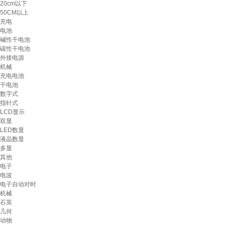
20cm以下
50CM以上
充电
电池
碱性干电池
碳性干电池
外接电源
机械
充电电池
干电池
数字式
指针式
LCD显示
双显
LED数显
液晶数显
多显
其他
电子
电波
电子自动对时
机械
石英
几何
动物