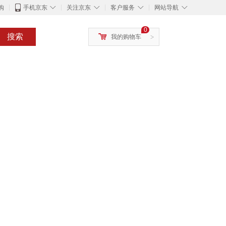
◇
◇
◇
◇
购
手机京东
关注京东
客户服务
网站导航
0
搜索
我的购物车
>