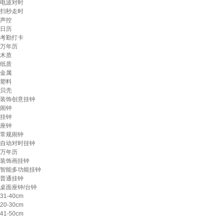
电波对时
扫秒走时
声控
日历
考勤打卡
万年历
木质
纸质
金属
塑料
贝壳
装饰创意挂钟
闹钟
挂钟
座钟
常规闹钟
自动对时挂钟
万年历
装饰画挂钟
智能多功能挂钟
普通挂钟
桌面座钟/台钟
31-40cm
20-30cm
41-50cm