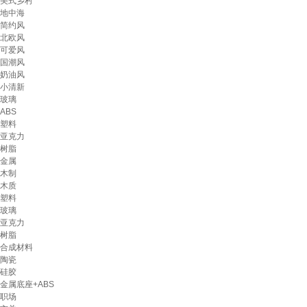
美式乡村
地中海
简约风
北欧风
可爱风
国潮风
奶油风
小清新
玻璃
ABS
塑料
亚克力
树脂
金属
木制
木质
塑料
玻璃
亚克力
树脂
合成材料
陶瓷
硅胶
金属底座+ABS
职场