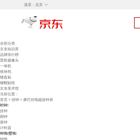
◇
送至：
北京
全部分类
京东知识库
品牌排行榜
普联摄像头
一体机
收纳包
键盘贴
键帽贴纸
京东美术馆
当前位置：
首页
>
挂钟
> 康巴丝电磁波钟表
时钟:
挂钟
闹钟
座钟
计时器
钟饰/壁饰:
钟饰