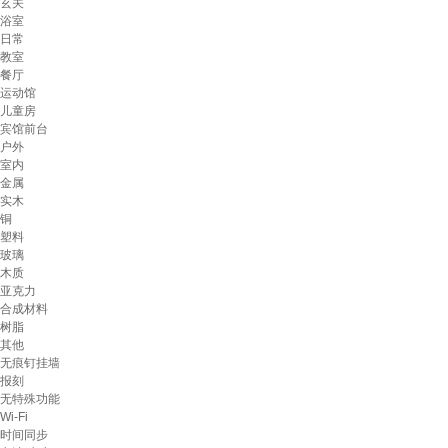
玄关
浴室
日常
教室
餐厅
运动馆
儿童房
宾馆前台
户外
室内
金属
实木
铜
塑料
玻璃
木质
亚克力
合成材料
树脂
其他
无痕钉挂墙
报刻
无特殊功能
Wi-Fi
时间同步