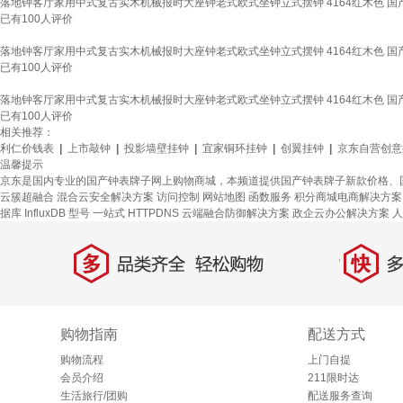
落地钟客厅家用中式复古实木机械报时大座钟老式欧式坐钟立式摆钟 4164红木色 国
已有
100
人评价
落地钟客厅家用中式复古实木机械报时大座钟老式欧式坐钟立式摆钟 4164红木色 国
已有
100
人评价
落地钟客厅家用中式复古实木机械报时大座钟老式欧式坐钟立式摆钟 4164红木色 国
已有
100
人评价
相关推荐：
利仁价钱表
|
上市敲钟
|
投影墙壁挂钟
|
宜家铜环挂钟
|
创翼挂钟
|
京东自营创意
温馨提示
京东是国内专业的国产钟表牌子网上购物商城，本频道提供国产钟表牌子新款价格、
云簇超融合
混合云安全解决方案
访问控制
网站地图
函数服务
积分商城电商解决方案
据库 InfluxDB
型号
一站式
HTTPDNS
云端融合防御解决方案
政企云办公解决方案
人
多
快
品类齐全，轻松购物
多仓
购物指南
配送方式
购物流程
上门自提
会员介绍
211限时达
生活旅行/团购
配送服务查询