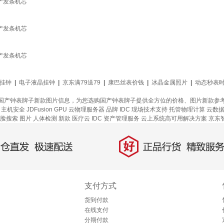
产发条机芯
产发条机芯
产发条机芯
挂钟
|
电子液晶挂钟
|
京东满79送79
|
康巴丝表价钱
|
冰晶金属照片
|
动态秒表
国产钟表牌子新款图片信息，为您选购国产钟表牌子提供全方位的价格、图片新款参
主机安全
JDFusion
GPU 云物理服务器
品牌
IDC 现场技术支持
托管物理计算
云数据库
脸搜索
图片
人体检测
新款
医疗云
IDC 资产管理服务
云上系统高可用解决方案
京东
好
直发，极速配送
正品行货，精致服务
支付方式
货到付款
在线支付
分期付款