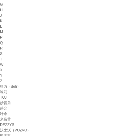
G
H
J
K
L
M
P
Q
R
S
T
W
X
Y
Z
得力（deli）
咏幻
TQJ
妙普乐
碧允
叶余
米黛蕾
DEZZYS
沃之沃（VOZVO）
郎无敌