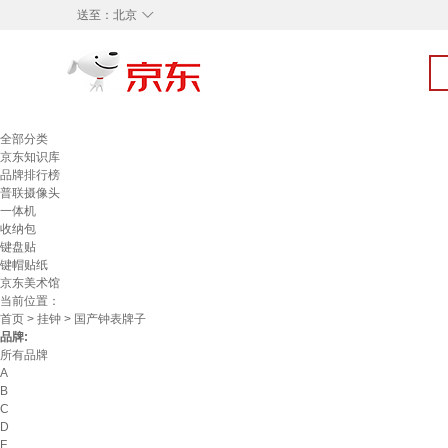
◇
送至：
北京
全部分类
京东知识库
品牌排行榜
普联摄像头
一体机
收纳包
键盘贴
键帽贴纸
京东美术馆
当前位置：
首页
>
挂钟
> 国产钟表牌子
品牌:
所有品牌
A
B
C
D
F