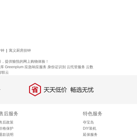
时钟
|
寓义厨房挂钟
考，提供愉悦的网上购物体验！
 Greenplum
应急响应服务
身份证识别
云托管服务
云数
智联云
省
天天低价，畅选无忧
售后服务
特色服务
售后政策
夺宝岛
价格保护
DIY装机
退款说明
延保服务