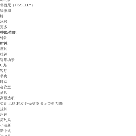
蒂西尼（TISSELLY）
绿雅湖
牌
冰喉
更多
钟饰/壁饰:
钟饰
时钟:
座钟
挂钟
适用场景:
职场
客厅
书房
卧室
会议室
酒店
高级选项:
类别
风格
材质
外壳材质
显示类型
功能
挂钟
座钟
简约风
小清新
新中式