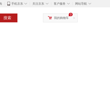
◇
◇
◇
◇
购
手机京东
关注京东
客户服务
网站导航
0
搜索
我的购物车
>