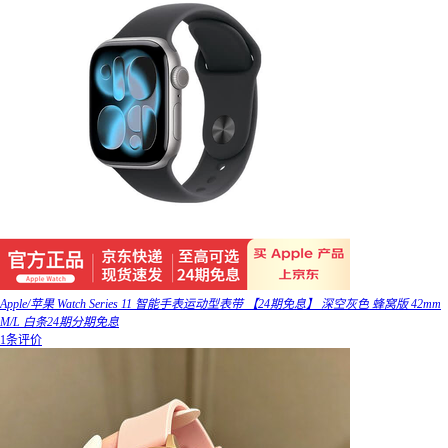
Apple/苹果 Watch Series 11 智能手表运动型表带 【24期免息】 深空灰色 蜂窝版 42mm
M/L 白条24期分期免息
1条评价