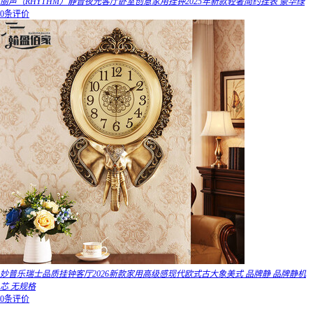
丽声（RHYTHM）静音夜光客厅卧室创意家用挂钟2025年新款轻奢简约挂表 豪华绿
0条评价
妙普乐瑞士品质挂钟客厅2026新款家用高级感现代欧式古大象美式 品牌静 品牌静机
芯 无规格
0条评价