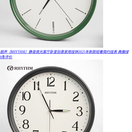
丽声（RHYTHM）静音夜光客厅卧室创意家用挂钟2025年新款轻奢简约挂表 典雅绿
0条评价