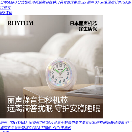
日本SEIKO日式极简时尚超静音挂钟12英寸客厅卧室525 丽声-33 cm温湿度计8MGA26
12英寸
0条评价
丽声（RHYTHM）闹钟强力叫醒大音量小初高中生学生专用起床神器超静音钟表客厅
桌面玄关置物架摆件CRE815NR03 白色 干电池