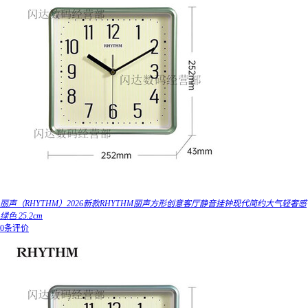
丽声（RHYTHM）2026新款RHYTHM丽声方形创意客厅静音挂钟现代简约大气轻奢感
绿色 25.2cm
0条评价