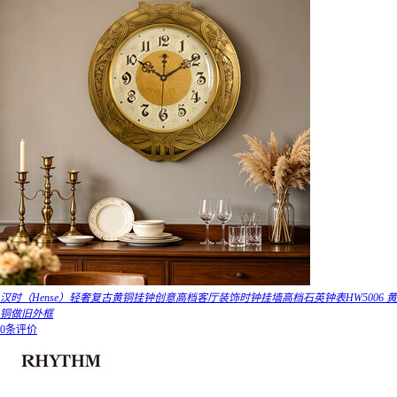
汉时（Hense）轻奢复古黄铜挂钟创意高档客厅装饰时钟挂墙高档石英钟表HW5006 黄
铜做旧外框
0条评价