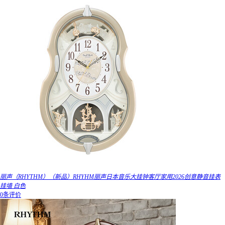
丽声（RHYTHM）（新品）RHYHM丽声日本音乐大挂钟客厅家用2026创意静音挂表
挂墙 白色
0条评价