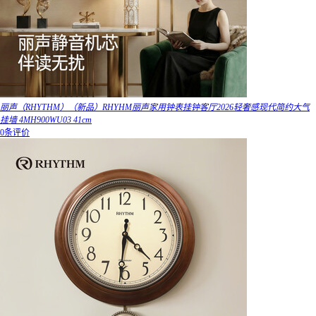
丽声（RHYTHM）（新品）RHYHM丽声家用钟表挂钟客厅2026轻奢感现代简约大气
挂墙 4MH900WU03 41cm
0条评价