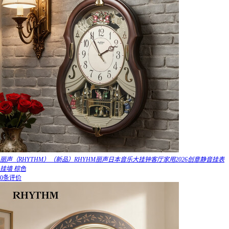
丽声（RHYTHM）（新品）RHYHM丽声日本音乐大挂钟客厅家用2026创意静音挂表
挂墙 棕色
0条评价