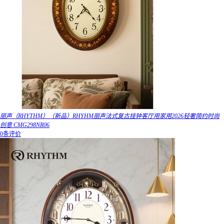
丽声（RHYTHM）（新品）RHYHM丽声法式复古挂钟客厅用家用2026轻奢简约时尚
创意 CMG298NR06
0条评价