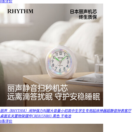
0条评价
丽声（RHYTHM）闹钟强力叫醒大音量小初高中生学生专用起床神器超静音钟表客厅
桌面玄关置物架摆件CRE815NR03 黑色 干电池
0条评价