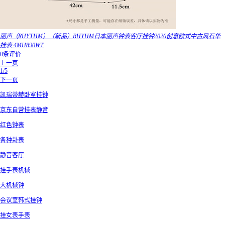
丽声（RHYTHM）（新品）RHYHM日本丽声钟表客厅挂钟2026创意欧式中古风石华
挂表 4MH890WT
0条评价
上一页
1/5
下一页
凯瑞蒂赫卧室挂钟
京东自营挂表静音
红色钟表
各种卦表
静音客厅
挂手表机械
大机械钟
会议室韩式挂钟
挂女表手表