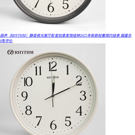
丽声（RHYTHM）静音夜光客厅卧室创意家用挂钟2025年新款轻奢简约挂表 烟墨灰
0条评价