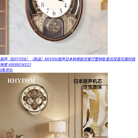
丽声（RHYTHM）（新品）RHYHM丽声日本钟表欧式客厅壁钟卧室光控音乐报时挂
钟家 4MH865WD23
0条评价