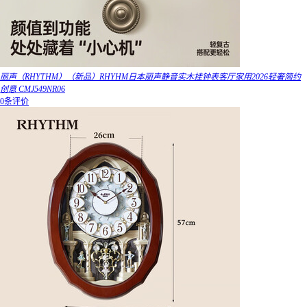
丽声（RHYTHM）（新品）RHYHM日本丽声静音实木挂钟表客厅家用2026轻奢简约
创意 CMJ549NR06
0条评价