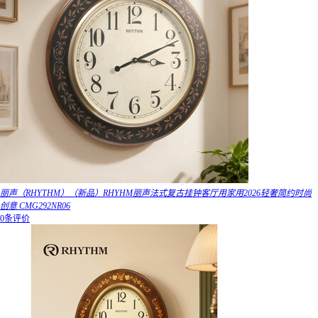
丽声（RHYTHM）（新品）RHYHM丽声法式复古挂钟客厅用家用2026轻奢简约时尚
创意 CMG292NR06
0条评价