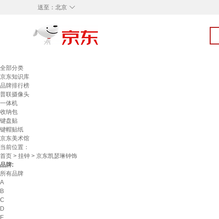
◇
送至：
北京
全部分类
京东知识库
品牌排行榜
普联摄像头
一体机
收纳包
键盘贴
键帽贴纸
京东美术馆
当前位置：
首页
>
挂钟
> 京东凯瑟琳钟饰
品牌:
所有品牌
A
B
C
D
E