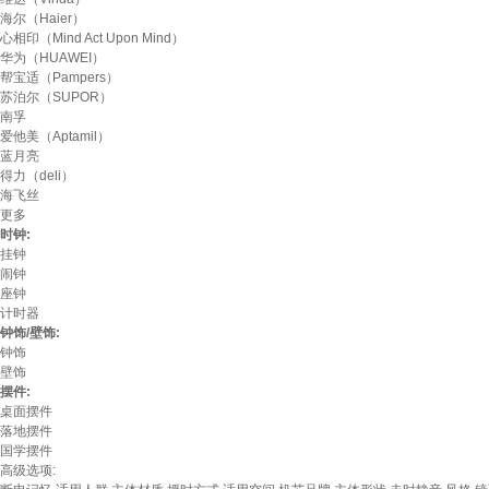
海尔（Haier）
心相印（Mind Act Upon Mind）
华为（HUAWEI）
帮宝适（Pampers）
苏泊尔（SUPOR）
南孚
爱他美（Aptamil）
蓝月亮
得力（deli）
海飞丝
更多
时钟:
挂钟
闹钟
座钟
计时器
钟饰/壁饰:
钟饰
壁饰
摆件:
桌面摆件
落地摆件
国学摆件
高级选项: