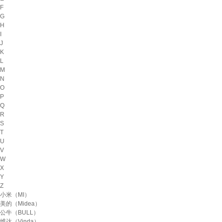
F
G
H
I
J
K
L
M
N
O
P
Q
R
S
T
U
V
W
X
Y
Z
小米（MI）
美的（Midea）
公牛（BULL）
维达（Vinda）