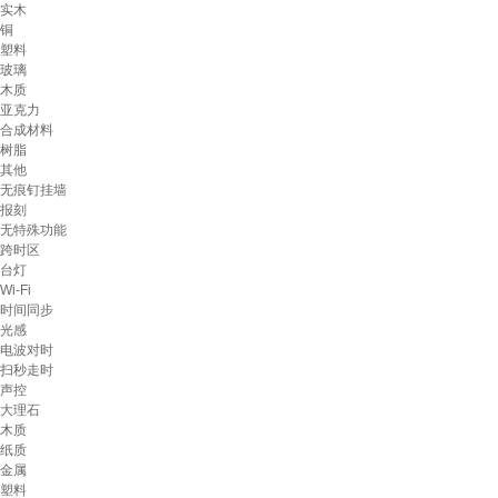
实木
铜
塑料
玻璃
木质
亚克力
合成材料
树脂
其他
无痕钉挂墙
报刻
无特殊功能
跨时区
台灯
Wi-Fi
时间同步
光感
电波对时
扫秒走时
声控
大理石
木质
纸质
金属
塑料