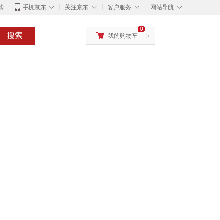
◇
◇
◇
◇
购
手机京东
关注京东
客户服务
网站导航
0
搜索
我的购物车
>