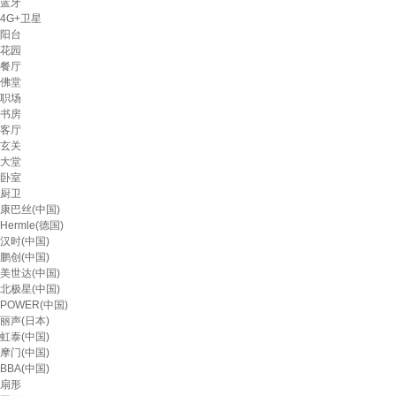
蓝牙
4G+卫星
阳台
花园
餐厅
佛堂
职场
书房
客厅
玄关
大堂
卧室
厨卫
康巴丝(中国)
Hermle(德国)
汉时(中国)
鹏创(中国)
美世达(中国)
北极星(中国)
POWER(中国)
丽声(日本)
虹泰(中国)
摩门(中国)
BBA(中国)
扇形