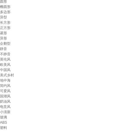
圆形
椭圆形
多边形
异型
长方形
正方形
菱形
异形
企鹅型
静音
不静音
英伦风
欧美风
中国风
美式乡村
地中海
简约风
可爱风
国潮风
奶油风
电竞风
小清新
玻璃
ABS
塑料