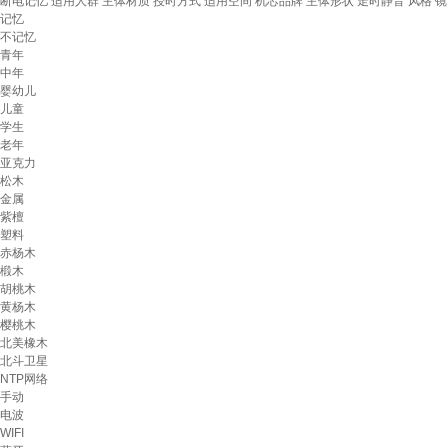
断电记忆
适用人群
主体材质
授时方式
适用空间
机芯品牌
主体形状
走时静音
风格
镜
记忆
不记忆
青年
中年
婴幼儿
儿童
学生
老年
亚克力
松木
金属
紫檀
塑料
赤杨木
椴木
胡桃木
黄杨木
樱桃木
北美橡木
北斗卫星
NTP网络
手动
电波
WIFI