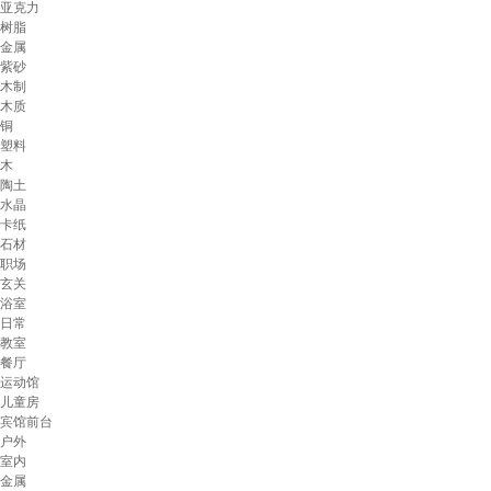
亚克力
树脂
金属
紫砂
木制
木质
铜
塑料
木
陶土
水晶
卡纸
石材
职场
玄关
浴室
日常
教室
餐厅
运动馆
儿童房
宾馆前台
户外
室内
金属