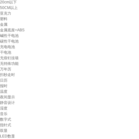
20cm以下
50CM以上
亚克力
塑料
金属
金属底座+ABS
碱性干电池
碳性干电池
充电电池
干电池
无痕钉挂墙
无特殊功能
万年历
扫秒走时
日历
报时
温度
夜间显示
静音设计
湿度
音乐
数字式
指针式
双显
LED数显