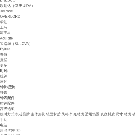
ENESCO
欧瑞达（OURUIDA）
3dRose
OVERLORD
瞬刻
工马
霸王星
AcuRite
宝路华（BULOVA）
Bylure
奇赫
握昼
更多
时钟:
挂钟
座钟
钟饰/壁饰:
钟饰
钟表配件:
时钟配件
高级选项:
授时方式
机芯品牌
主体形状
镜面材质
风格
外壳材质
适用场景
表盘材质
尺寸
材质
手动
电波
康巴丝(中国)