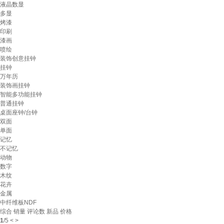
液晶数显
多显
烤漆
印刷
漆画
喷绘
装饰创意挂钟
挂钟
万年历
装饰画挂钟
智能多功能挂钟
普通挂钟
桌面座钟/台钟
双面
单面
记忆
不记忆
动物
数字
木纹
花卉
金属
中纤维板NDF
综合
销量
评论数
新品
价格
1
/
5
<
>