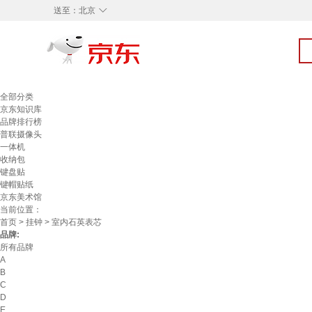
◇
送至：
北京
全部分类
京东知识库
品牌排行榜
普联摄像头
一体机
收纳包
键盘贴
键帽贴纸
京东美术馆
当前位置：
首页
>
挂钟
> 室内石英表芯
品牌:
所有品牌
A
B
C
D
E