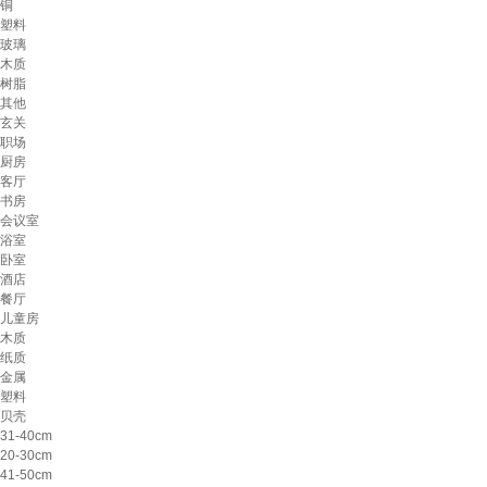
铜
塑料
玻璃
木质
树脂
其他
玄关
职场
厨房
客厅
书房
会议室
浴室
卧室
酒店
餐厅
儿童房
木质
纸质
金属
塑料
贝壳
31-40cm
20-30cm
41-50cm