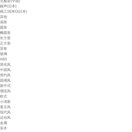
北极星(中国)
丽声(日本)
精工SEIKO(日本)
其他
扇形
圆形
椭圆形
长方形
正方形
异形
玻璃
ABS
英伦风
中国风
简约风
国潮风
新中式
潮流风
欧式
小清新
复古风
现代风
运动风
金属
实木