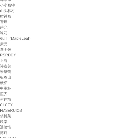
小小画钟
山头林村
时钟画
智臻
碧允
咏幻
枫叶（MapleLeaf）
康品
迦图鲮
RSRDDY
上海
诗迦努
米黛蕾
板谷山
献柘
中掌柜
恒齐
何佳功
CLCEY
FMSERUIOS
俏博莱
映棠
遥绾惜
溥畔