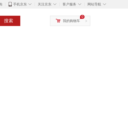
◇
◇
◇
◇
购
手机京东
关注京东
客户服务
网站导航
0
搜索
我的购物车
>