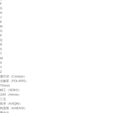
F
G
H
J
K
M
O
P
Q
R
S
T
W
X
Y
Z
康巴丝（Compas）
北极星（POLARIS）
Timess
精工（SEIKO）
汉时（Hense）
三五
凯琴（KAIQIN）
凯恩斯（KAIENSI）
尊奈尔