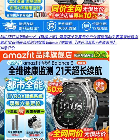
AMAZFIT华米Balance3【新品上市】健身跑步恢复专业户外智能运动手表蓝牙通话血
氧蓝宝石镜面长续航地貌图 Balance 3寒霜银 【送运动耳机+原装表带】
34条评价