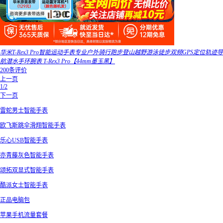
华米T-Rex3 Pro智能运动手表专业户外骑行跑步登山越野游泳徒步双频GPS定位轨迹导
航潜水手环腕表 T-Rex3 Pro【44mm墨玉黑】
200条评价
上一页
1/2
下一页
雷蛇男士智能手表
欧飞斯跳伞滑翔智能手表
乐心USB智能手表
亦青藤灰色智能手表
颂拓双显式智能手表
酷派女士智能手表
正品电脑包
苹果手机流量套餐