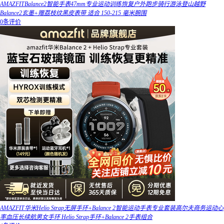
AMAZFITBalance2智能手表47mm专业运动训练恢复户外跑步骑行游泳登山越野
Balance2玄墨+赠荔枝纹黑皮表带 适合 150-215 毫米腕围
0条评价
AMAZFIT华米Helio Strap无屏手环+Balance 2智能运动手表专业套装高尔夫商务运动心
率血压长续航男女手环 Helio Strap手环+Balance 2手表组合