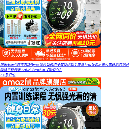
华米Active3蓝宝石版Hyrox混合训练跑步智能运动手表马拉松计划血氧心率睡眠监测长
续航手环腕表 Active3 Premium【陶瓷白】
200条评价