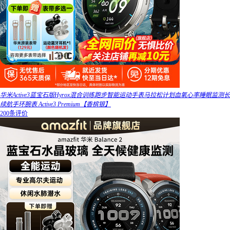
华米Active3蓝宝石版Hyrox混合训练跑步智能运动手表马拉松计划血氧心率睡眠监测长
续航手环腕表 Active3 Premium【香槟银】
200条评价