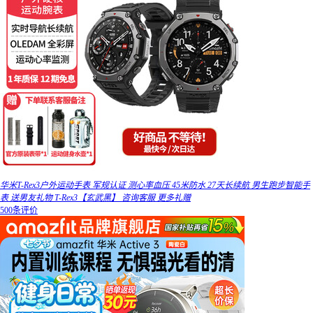
华米T-Rex3户外运动手表 军规认证 测心率血压 45米防水 27天长续航 男生跑步智能手
表 送男友礼物 T-Rex3【玄武黑】 咨询客服 更多礼赠
500条评价