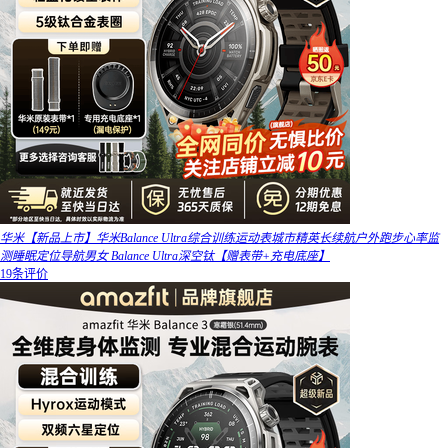
华米【新品上市】华米Balance Ultra综合训练运动表城市精英长续航户外跑步心率监
测睡眠定位导航男女 Balance Ultra深空钛【赠表带+充电底座】
19条评价