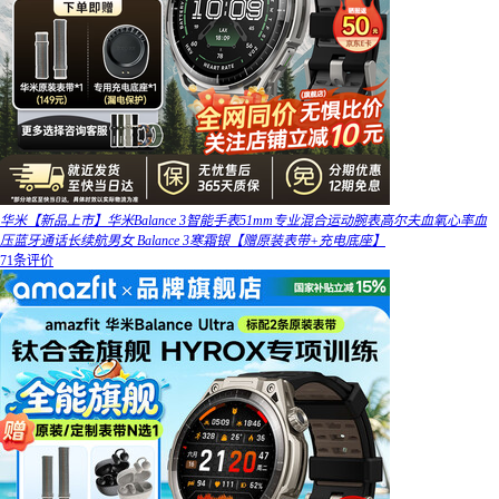
华米【新品上市】华米Balance 3智能手表51mm专业混合运动腕表高尔夫血氧心率血
压蓝牙通话长续航男女 Balance 3寒霜银【赠原装表带+充电底座】
71条评价