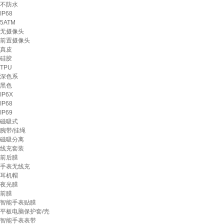
不防水
IP68
5ATM
无摄像头
前置摄像头
真皮
硅胶
TPU
深色系
黑色
IP6X
IP68
IP69
磁吸式
腕带/挂绳
磁吸分离
线充套装
前后膜
手表无线充
耳机帽
夜光膜
前膜
智能手表贴膜
平板电脑保护套/壳
智能手表表带