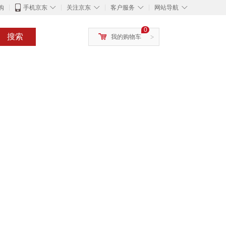
◇
◇
◇
◇
购
手机京东
关注京东
客户服务
网站导航
0
搜索
我的购物车
>