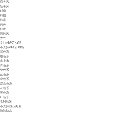
商务风
轻奢风
时尚
科技
炫彩
商务
轻奢
简约风
大气
支持AI语音功能
不支持AI语音功能
紫色系
银色系
未上市
青色系
绿色系
蓝色系
金色系
混合色系
灰色系
黄色系
红色系
实时监测
不支持血压测量
游泳防水