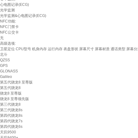
心电图记录(ECG)
光学监测
光学监测&心电图记录(ECG)
NFC功能:
NFC门禁卡
NFC公交卡
无
高级选项:
卫星定位
CPU型号
机身内存
运行内存
表盘形状
屏幕尺寸
屏幕材质
通话类型
屏幕分
北斗
QZSS
GPS
GLONASS
Galileo
第五代骁龙8 至尊版
第五代骁龙8
骁龙8 至尊版
骁龙8 至尊领先版
第三代骁龙8
第三代骁龙8s
第四代骁龙8s
第四代骁龙7s
第四代骁龙6s
天玑9500
天玑9400+