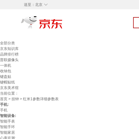
◇
送至：
北京
全部分类
京东知识库
品牌排行榜
普联摄像头
一体机
收纳包
键盘贴
键帽贴纸
京东美术馆
当前位置：
首页
>
挂钟
> 红米1参数详细参数表
手机:
手机
智能设备:
智能手表
智能手环
智能家居
心率监测: